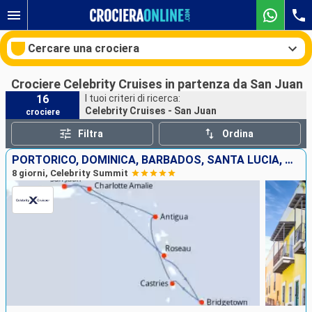
Cercare una crociera
Crociere Celebrity Cruises in partenza da San Juan
16
I tuoi criteri di ricerca:
Celebrity Cruises - San Juan
crociere
Le nostre destinazioni
Filtra
Ordina
Mesi di partenza
PORTORICO, DOMINICA, BARBADOS, SANTA LUCIA, ANTIGUA E BARBUDA, STATI UNITI
8 giorni, Celebrity Summit
Porti
Compagnie
Ricerca