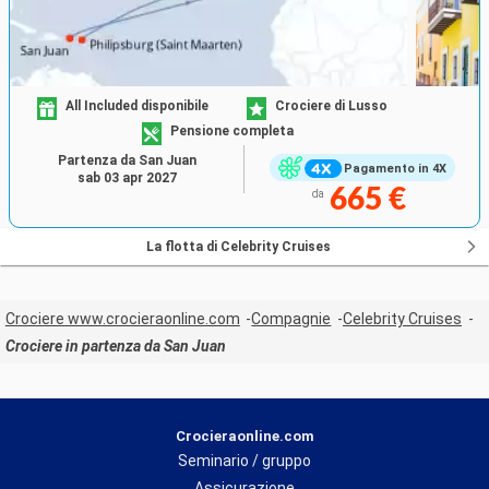
All Included disponibile
Crociere di Lusso
Pensione completa
Partenza da San Juan
Pagamento in 4X
sab 03 apr 2027
665 €
da
La flotta di Celebrity Cruises
Crociere www.crocieraonline.com
Compagnie
Celebrity Cruises
Crociere in partenza da San Juan
Crocieraonline.com
Seminario / gruppo
Assicurazione