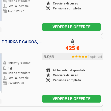
Cabina standard
Crociere di Lusso
Fort Lauderdale
Pensione completa
15/11/2027
VEDERE LE OFFERTE
REPUBBLICA DOMINICANA, ISOLE TURKS E CAICOS, STATI UNITI
da
425 €
5.0/5
1 opinioni
Celebrity Summit
6 g
All Included disponibile
Cabina standard
Crociere di Lusso
Fort Lauderdale
Pensione completa
09/03/2028
VEDERE LE OFFERTE