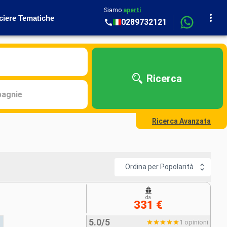
Siamo
aperti
ciere Tematiche
0289732121
Ricerca
agnie
Ricerca Avanzata
Ordina per Popolarità
da
331 €
5.0/5
1 opinioni