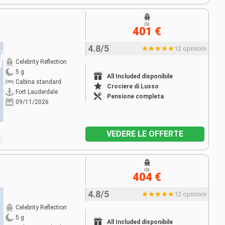
da
401 €
4.8/5
12 opinioni
Celebrity Reflection
5 g
All Included disponibile
Cabina standard
Crociere di Lusso
Fort Lauderdale
Pensione completa
09/11/2026
VEDERE LE OFFERTE
da
404 €
4.8/5
12 opinioni
Celebrity Reflection
5 g
All Included disponibile