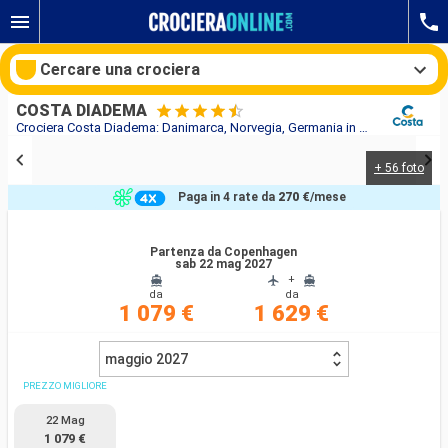
Cercare una crociera
COSTA DIADEMA
Crociera Costa Diadema: Danimarca, Norvegia, Germania in partenza da Copenhagen
+ 56 foto
Le nostre destinazioni
Paga in 4 rate da
270 €
/mese
Mesi di partenza
Partenza da Copenhagen
sab 22 mag 2027
Porti
Compagnie
+
da
da
1 079 €
1 629 €
Ricerca
maggio 2027
PREZZO MIGLIORE
22 Mag
1 079 €