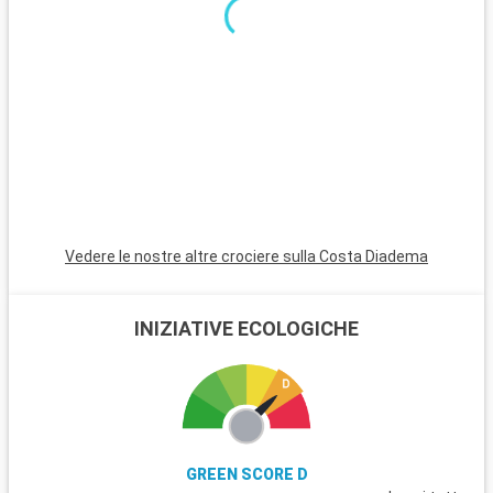
scogliere di gesso di Møns Klint offrono panorami mozzafiato
ed escursioni indimenticabili. La regione circostante è inoltre
costellata di incantevoli villaggi costieri e spiagge tranquille,
ideali per i momenti di relax.
Vedere le nostre altre crociere sulla Costa Diadema
INIZIATIVE ECOLOGICHE
GREEN SCORE D