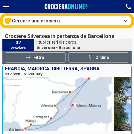
Cercare una crociera
Crociere Silversea in partenza da Barcellona
32
I tuoi criteri di ricerca:
Silversea - Barcellona
crociere
Le nostre destinazioni
Filtra
Ordina
Mesi di partenza
FRANCIA, MAIORCA, GIBILTERRA, SPAGNA
11 giorni, Silver Ray
Porti
Compagnie
Ricerca