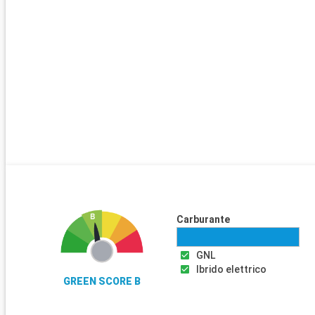
navale e il Musée National de la Marine. Il Musée d'Art offre collezi
moderna e contemporanea.
Cosa visitare nei dintorni
Nei dintorni di Tolone, la Provenza rivela i suoi tesori. Le isole di H
Porquerolles, offrono spiagge da sogno, immersioni ed escursioni
vino di Bandol è un must per gli amanti del rosé. Il Massiccio dell'E
sue scogliere rosse, offre una vista spettacolare sul Mar Medite
Arrivo
Navigazione
00:00
...
Arrivo
Cartagena
07:00
Carburante
Il porto :
Situato a soli 500 metri dal centro della città, il porto di Cartagen
GNL
spagnola di Murcia, permette ai visitatori di immergersi rapidam
Ibrido elettrico
nell'atmosfera storica e marittima unica di Cartagena.
GREEN SCORE B
Cosa si può visitare a Cartagena?