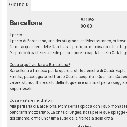
Giorno 0
Arrivo
Barcellona
00:00
Il porto :
Il porto di Barcellona, uno dei più grandi del Mediterraneo, si trova 
famoso quartiere delle Ramblas. Il porto, armoniosamente integra
è il punto di partenza ideale per scoprire la capitale della Catalog
Cosa si può visitare a Barcellona?
Barcellona è famosa per le opere architettoniche di Gaudí. Esplo
Família, passeggiate nel Parco Güell e scoprite il Quartiere Gotico 
valore storico. Il mercato della Boqueria è un must per assaggiare 
sapori locali.
Cosa visitare nei dintorni
Alla periferia di Barcellona, Montserrat spicca con il suo monaster
panorami mozzafiato. La città di Sitges, nota per le sue spiagge e 
del cinema, offre un'ottima fuga dalla frenesia della città.
Arrivo