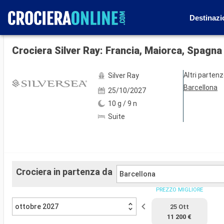
Destinazi
Mostra le altre 37 foto
Crociera Silver Ray: Francia, Maiorca, Spagna
Altri parten
Silver Ray
Barcellona
25/10/2027
10 g / 9 n
Suite
Crociera in partenza da
Barcellona
PREZZO MIGLIORE
ottobre 2027
25 Ott
11 200 €