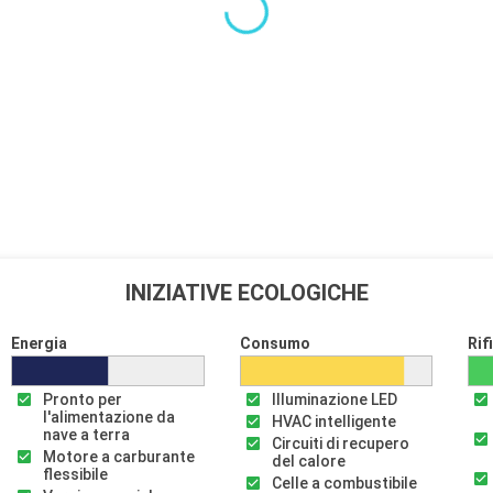
oni di arte
yères, tra cui
. La strada del
stérel, con le
rraneo.
Partenza
00:00
INIZIATIVE ECOLOGICHE
Partenza
18:00
Energia
Consumo
Rif
a, nella regione
Pronto per
Illuminazione LED
ente
l'alimentazione da
HVAC intelligente
nave a terra
Circuiti di recupero
Motore a carburante
del calore
flessibile
Celle a combustibile