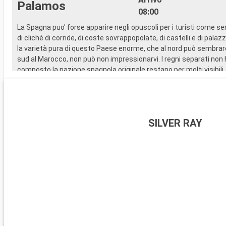
Palamos
08:00
La Spagna puo' forse apparire negli opuscoli per i turisti come se
di clichè di corride, di coste sovrappopolate, di castelli e di palazz
la varietà pura di questo Paese enorme, che al nord può sembrare a
sud al Marocco, non può non impressionarvi. I regni separati non
composto la nazione spagnola originale restano per molti visibili,
diversità di lingue, la cultura e di tradizioni artistiche.
Arrivo
Toulon
08:00
SILVER RAY
Il porto :
Il porto di Tolone, integrato nel centro della città, è perfettamen
per una facile e immediata esplorazione a piedi, immergendo i vis
nell'atmosfera mediterranea e storica della città.
Cosa visitare a Tolone
Tolone è una città mediterranea ricca di tradizione e patrimonio n
centro storico, con il vivace mercato provenzale e gli affascinanti 
un'esperienza autentica. Il Mont Faron, raggiungibile in funivia, d
maestoso il porto. Gli appassionati di storia militare apprezzera