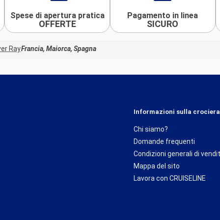
dispone di un
Spese di apertura pratica
Pagamento in linea
OFFERTE
SICURO
u", un edificio
ra, le vie
ver Ray
Francia, Maiorca, Spagna
delle residenze
Lonja" o ancora
 famose grotte
nei del mondo.
Informazioni sulla crociera
ontagnoso, la
ivi e di
Chi siamo?
ntor.
Domande frequenti
Partenza
Condizioni generali di vendi
18:00
Mappa del sito
Lavora con CRUISELINE
o, è un
. La sua
n taxi, rendendo