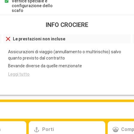
eologici e
Vernice speciale e
configurazione dello
rdinaria
scafo
n per
 Il Museo
INFO CROCIERE
anoramica del
 l'architettura
rtagena.
Le prestazioni non incluse
Assicurazioni di viaggio (annullamento o multirischio) salvo
 Il parco
quanto previsto dal contratto
 sentieri
Bevande diverse da quelle menzionate
 Murcia per
Leggi tutto
 Salines de San
 fenicotteri
Partenza
19:00
un incantevole
mente
a
Porti
Comp
moniosa fusione