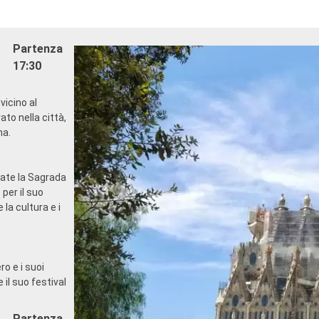
Partenza
17:30
vicino al
to nella città,
na.
rate la Sagrada
per il suo
la cultura e i
o e i suoi
il suo festival
Partenza