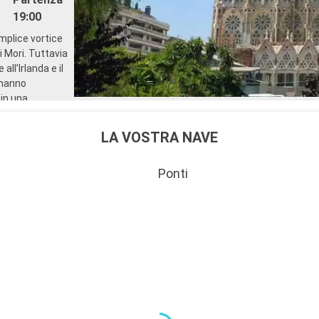
19:00
mplice vortice
i Mori. Tuttavia
ll’Irlanda e il
 hanno
 in una
Partenza
LA VOSTRA NAVE
17:00
Ponti
te posizionato
itatori
avale. Il suo
vicoli, offre
omina
nno la base