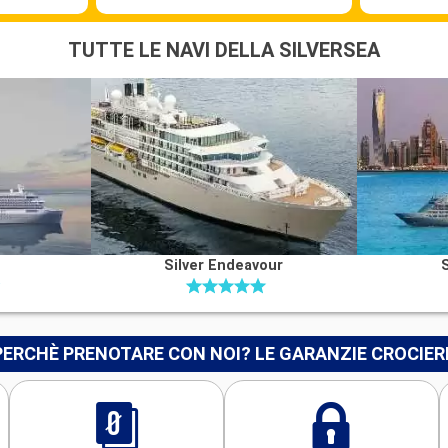
ntiscono i
TUTTE LE NAVI DELLA SILVERSEA
 siti da
a per gli amanti
o Eden per i
a sua cattedrale
una visita
il Museo di
Silver Endeavour
 con il suo lago
 spiagge di
alencia offrono
PERCHÈ PRENOTARE CON NOI? LE GARANZIE CROCIER
una tappa
Partenza
19:00