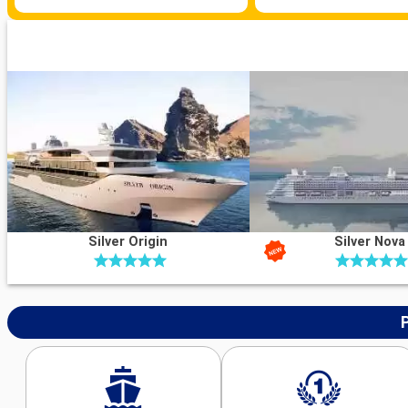
di architettura storica e contemporanea. Gli autobus e i taxi gara
trasferimenti.
Cosa visitare a Valencia
Valencia, dove passato e presente si intrecciano, vanta numerosi
visitare. La futuristica Cité des Arts et des Sciences è una delizi
della cultura e della scienza. Il mercato centrale, un vero e propri
buongustai, è uno dei più grandi d'Europa. La città vecchia, con l
e la torre Miguelete, invita a fare un viaggio nel tempo. Meritano 
anche il Jardin del Turia, un parco urbano unico nel suo genere, e 
Belle Arti di Valencia, con le sue notevoli opere d'arte.
Silver Origin
Silver Nova
Cosa visitare nei dintorni
Nella periferia di Valencia ci sono molte cose da fare. La Albufera,
e le sue zone umide, è perfetta per scoprire la flora e la fauna. Le
Malvarrosa e El Saler invitano al relax. I vigneti della regione di V
tour e degustazioni. Xàtiva, con il suo castello ricco di storia, è 
obbligata dell'entroterra valenciano.
Arrivo
Palma di Maiorca
08:00