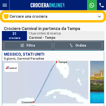
Cercare una crociera
Crociere Carnival in partenza da Tampa
31
I tuoi criteri di ricerca:
Carnival - Tampa
crociere
Le nostre destinazioni
Filtra
Ordina
Mesi di partenza
MESSICO, STATI UNITI
5 giorni, Carnival Paradise
Porti
Compagnie
Ricerca