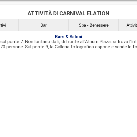
 mq.
Superficie da 32 a 53 mq.
ATTIVITÀ DI CARNIVAL ELATION
tivi
Bar
Spa - Benessere
Attivi
Bars & Saloni
sul ponte 7. Non lontano da lì, di fronte all'Atrium Plaza, si trova l'In
0 persone. Sul ponte 9, la Galleria fotografica espone e vende le fot