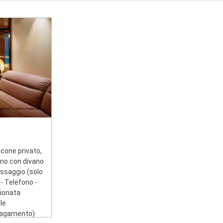
lcone privato,
rno con divano
assaggio (solo
 - Telefono -
zionata
le
 pagamento)