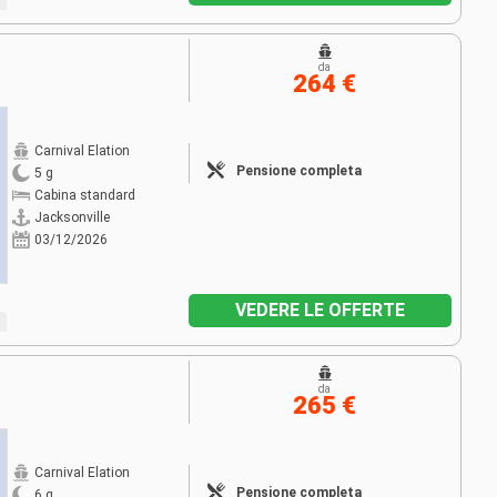
da
264 €
Carnival Elation
Pensione completa
5 g
Cabina standard
Jacksonville
03/12/2026
VEDERE LE OFFERTE
da
265 €
Carnival Elation
Pensione completa
6 g