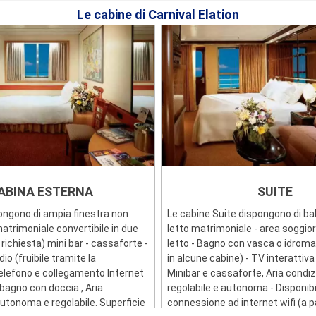
Le cabine di Carnival Elation
ABINA ESTERNA
SUITE
ongono di ampia finestra non
Le cabine Suite dispongono di ba
 matrimoniale convertibile in due
letto matrimoniale - area soggio
u richiesta) mini bar - cassaforte -
letto - Bagno con vasca o idrom
dio (fruibile tramite la
in alcune cabine) - TV interattiva
 telefono e collegamento Internet
Minibar e cassaforte, Aria condi
agno con doccia , Aria
regolabile e autonoma - Disponibi
utonoma e regolabile. Superficie
connessione ad internet wifi (a