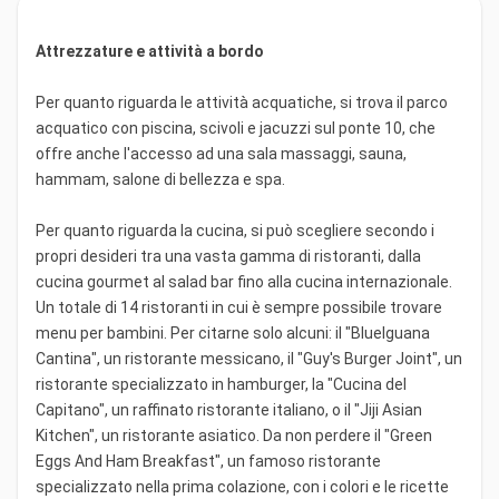
Attrezzature e attività a bordo
Per quanto riguarda le attività acquatiche, si trova il parco
acquatico con piscina, scivoli e jacuzzi sul ponte 10, che
offre anche l'accesso ad una sala massaggi, sauna,
hammam, salone di bellezza e spa.
Per quanto riguarda la cucina, si può scegliere secondo i
propri desideri tra una vasta gamma di ristoranti, dalla
cucina gourmet al salad bar fino alla cucina internazionale.
Un totale di 14 ristoranti in cui è sempre possibile trovare
menu per bambini. Per citarne solo alcuni: il "BlueIguana
Cantina", un ristorante messicano, il "Guy's Burger Joint", un
ristorante specializzato in hamburger, la "Cucina del
Capitano", un raffinato ristorante italiano, o il "Jiji Asian
Kitchen", un ristorante asiatico. Da non perdere il "Green
Eggs And Ham Breakfast", un famoso ristorante
specializzato nella prima colazione, con i colori e le ricette