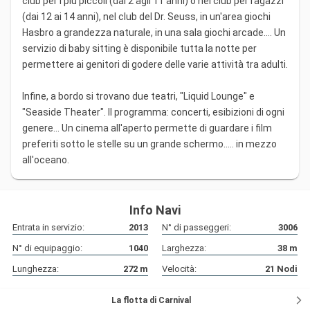
club per i più piccoli (dai 2 agli 11 anni) o nei club per ragazzi
(dai 12 ai 14 anni), nel club del Dr. Seuss, in un'area giochi
Hasbro a grandezza naturale, in una sala giochi arcade.... Un
servizio di baby sitting è disponibile tutta la notte per
permettere ai genitori di godere delle varie attività tra adulti.
Infine, a bordo si trovano due teatri, "Liquid Lounge" e
"Seaside Theater". Il programma: concerti, esibizioni di ogni
genere... Un cinema all'aperto permette di guardare i film
preferiti sotto le stelle su un grande schermo..... in mezzo
all'oceano.
Info Navi
Entrata in servizio:
2013
N° di passeggeri:
3006
N° di equipaggio:
1040
Larghezza:
38
m
Lunghezza:
272
m
Velocità:
21
Nodi
La flotta di Carnival