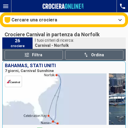
Cercare una crociera
Crociere Carnival in partenza da Norfolk
26
I tuoi criteri di ricerca:
Carnival - Norfolk
crociere
Le nostre destinazioni
Filtra
Ordina
Mesi di partenza
BAHAMAS, STATI UNITI
7 giorni, Carnival Sunshine
Porti
Compagnie
Ricerca