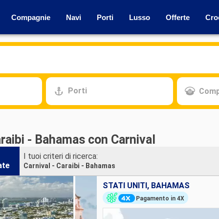
Compagnie
Navi
Porti
Lusso
Offerte
Cro
Porti
Comp
raibi - Bahamas con Carnival
I tuoi criteri di ricerca:
ate
Carnival - Caraibi - Bahamas
STATI UNITI, BAHAMAS
Pagamento in 4X