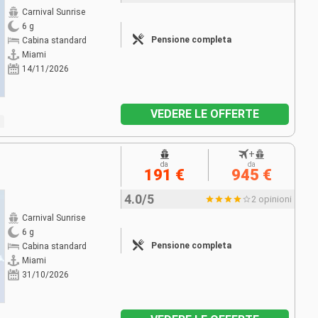
Carnival Sunrise
6 g
Pensione completa
Cabina standard
Miami
14/11/2026
VEDERE LE OFFERTE
+
da
da
191 €
945 €
4.0/5
2 opinioni
Carnival Sunrise
6 g
Pensione completa
Cabina standard
Miami
31/10/2026