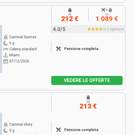
+
da
da
212 €
1 089 €
4.0/5
2 opinioni
Carnival Sunrise
6 g
Pensione completa
Cabina standard
Miami
07/12/2026
VEDERE LE OFFERTE
da
213 €
Carnival Glory
Pensione completa
5 g