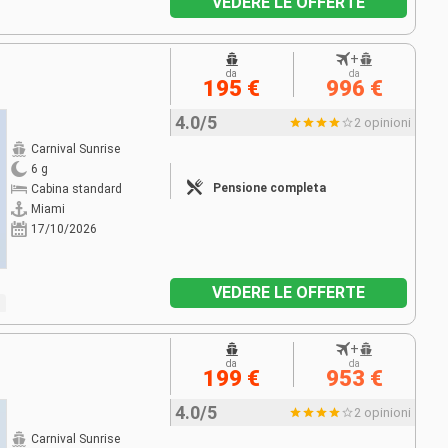
VEDERE LE OFFERTE
+
da
da
195 €
996 €
4.0/5
2 opinioni
Carnival Sunrise
6 g
Pensione completa
Cabina standard
Miami
17/10/2026
VEDERE LE OFFERTE
+
da
da
199 €
953 €
4.0/5
2 opinioni
Carnival Sunrise