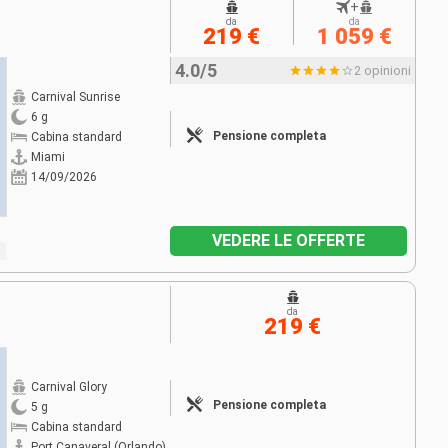
+
da
da
219 €
1 059 €
4.0/5
2 opinioni
Carnival Sunrise
6 g
Pensione completa
Cabina standard
Miami
14/09/2026
VEDERE LE OFFERTE
da
219 €
Carnival Glory
Pensione completa
5 g
Cabina standard
Port Canaveral (Orlando)