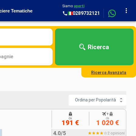
Siamo
aperti
ciere Tematiche
0289732121
Ricerca
agnie
Ricerca Avanzata
Ordina per Popolarità
+
da
da
191 €
1 020 €
4.0/5
2 opinioni