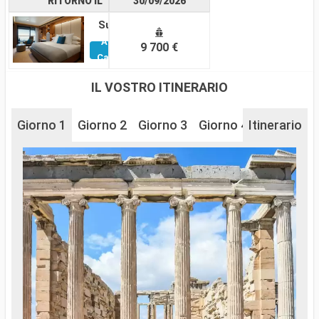
RITORNO IL
30/09/2026
Suite
Altre
9 700 €
Cabine
IL VOSTRO ITINERARIO
Giorno 1
Giorno 2
Giorno 3
Giorno 4
Itinerario
Giorno 5