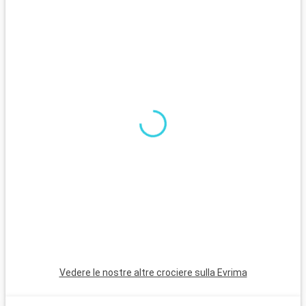
Cosa visitare nei dintorni
Nei dintorni di Atene ci sono numerosi siti che meritano una
visita. Capo Sounion, con il suo tempio di Poseidone, offre una
vista spettacolare sul Mar Egeo, soprattutto al tramonto.
Delfi, sito mitico dell'antichità, è un'escursione affascinante.
L'isola di Egina, raggiungibile in traghetto dal Pireo, vanta
spiagge tranquille, il tempio di Afaia e mercati tradizionali.
Vedere le nostre altre crociere sulla Evrima