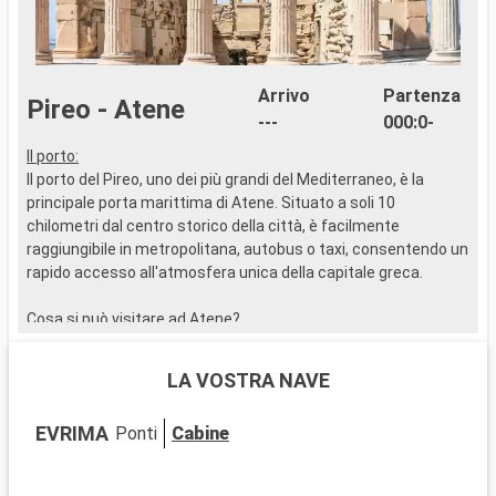
Arrivo
Partenza
Pireo - Atene
---
000:0-
Il porto:
A
Il porto del Pireo, uno dei più grandi del Mediterraneo, è la
o
principale porta marittima di Atene. Situato a soli 10
c
chilometri dal centro storico della città, è facilmente
p
raggiungibile in metropolitana, autobus o taxi, consentendo un
c
rapido accesso all'atmosfera unica della capitale greca.
b
l
Cosa si può visitare ad Atene?
m
Atene, una città dal ricco passato storico, ha molti siti da
visitare. L'Acropoli, con i suoi antichi monumenti e il suo
LA VOSTRA NAVE
museo, domina maestosa la città. Il quartiere di Pláka, con i
suoi pittoreschi vicoli, è l'ideale per assaporare le specialità
EVRIMA
Ponti
Cabine
greche. Il Museo Archeologico Nazionale immerge i visitatori
nella storia greca. Piazza Syntagma e il quartiere Monastiráki
offrono uno spaccato della vita ateniese contemporanea.