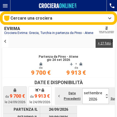
Cercare una crociera
EVRIMA
Crociera Evrima: Grecia, Turchia in partenza da Pireo - Atene
+ 27 foto
Le nostre destinazioni
Partenza da Pireo - Atene
Mesi di partenza
gio 24 set 2026
+
da
da
Porti
Compagnie
9 700 €
9 913 €
DATE E DISPONIBILITÀ
Ricerca
+
settembre
Date
9 700 €
9 913 €
da
da
Precedenti
Suc
2026
le 24/09/2026
le 24/09/2026
PARTENZA IL
24/09/2026