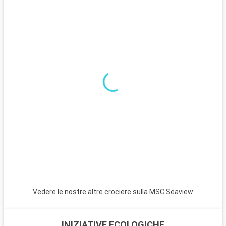
Cosa visitare nei dintorni
Intorno a La Valletta, l'isola di Malta è ricca di cose da scoprire.
A circa 14 chilometri di distanza, Mdina, l'antica capitale, vi
affascinerà con le sue strade medievali. I templi di Ħaġar Qim
e Mnajdra sono imponenti testimonianze della storia antica di
Malta. La Grotta Azzurra e le scogliere di Dingli offrono
panorami naturali mozzafiato. Per gli amanti delle spiagge, la
baia di Mellieħa, con le sue acque limpide e le sue spiagge
sabbiose, si trova a meno di 25 chilometri da La Valletta.
Vedere le nostre altre crociere sulla MSC Seaview
INIZIATIVE ECOLOGICHE