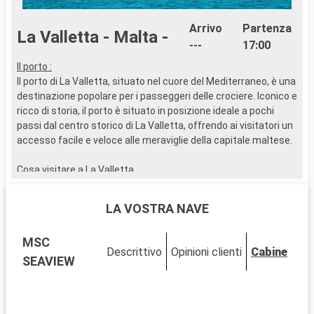
Arrivo
Partenza
La Valletta - Malta -
---
17:00
Il porto :
..
Il porto di La Valletta, situato nel cuore del Mediterraneo, è una
destinazione popolare per i passeggeri delle crociere. Iconico e
ricco di storia, il porto è situato in posizione ideale a pochi
passi dal centro storico di La Valletta, offrendo ai visitatori un
accesso facile e veloce alle meraviglie della capitale maltese.
Cosa visitare a La Valletta
Patrimonio dell'umanità dell'UNESCO, La Valletta è una città
d'arte e di storia. Esplorate la Concattedrale di San Giovanni,
LA VOSTRA NAVE
un gioiello barocco, e il Palazzo dei Gran Maestri, riflesso della
storia cavalleresca di Malta. I giardini di Upper Barrakka
MSC
offrono una vista spettacolare sul Grand Harbour. La città
Descrittivo
Opinioni clienti
Cabine
offre anche una variegata scena culturale con musei come il
SEAVIEW
Museo Nazionale di Archeologia e la Valletta House, che
ripercorre la storia della città.