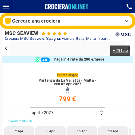
Cercare una crociera
MSC SEAVIEW
Crociera MSC Seaview: Spagna, Francia, Italia, Malta in partenza da La Valletta - Malta -
+ 78 foto
Le nostre destinazioni
Paga in 4 rate da
200 €
/mese
Mesi di partenza
Ultime dispo!
Partenza da La Valletta - Malta -
Porti
Compagnie
ven 02 apr 2027
da
Ricerca
799 €
aprile 2027
PREZZO MIGLIORE
2 Apr
9 Apr
16 Apr
23 Apr