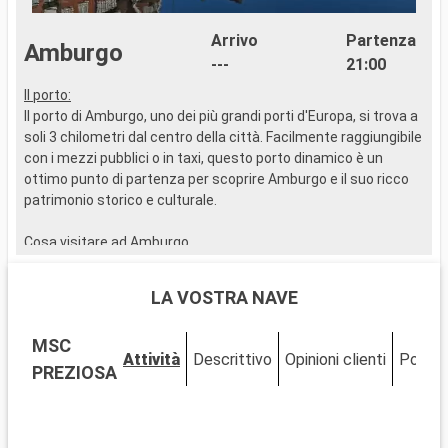
Arrivo
Partenza
Amburgo
---
21:00
Il porto:
..
Il porto di Amburgo, uno dei più grandi porti d'Europa, si trova a
soli 3 chilometri dal centro della città. Facilmente raggiungibile
con i mezzi pubblici o in taxi, questo porto dinamico è un
ottimo punto di partenza per scoprire Amburgo e il suo ricco
patrimonio storico e culturale.
Cosa visitare ad Amburgo
Amburgo, conosciuta come la "Porta del Mondo", fonde
armoniosamente architettura moderna e storica. Scoprite la
LA VOSTRA NAVE
Speicherstadt, un complesso di edifici storici dichiarati
Patrimonio dell'Umanità dall'UNESCO. Ammirate la
MSC
Elbphilharmonie, un gioiello di architettura moderna. La
Attività
Descrittivo
Opinioni clienti
Ponti
Reeperbahn, famosa per la sua vita notturna, e lo storico
PREZIOSA
mercato del pesce offrono un'immersione nella cultura locale.
Per un momento di relax, il Planten un Blomen, con i suoi
giardini e le sue serre a tema, è un'oasi di verde proprio nel