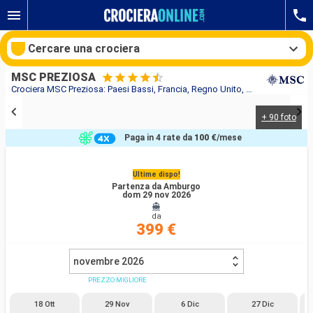
Cercare una crociera
MSC PREZIOSA
Crociera MSC Preziosa: Paesi Bassi, Francia, Regno Unito, Germania in partenza da Amburgo
+ 90 foto
Le nostre destinazioni
Paga in 4 rate da
100 €
/mese
Mesi di partenza
Ultime dispo!
Partenza da Amburgo
Porti
Compagnie
dom 29 nov 2026
da
Ricerca
399 €
novembre 2026
PREZZO MIGLIORE
18 Ott
29 Nov
6 Dic
27 Dic