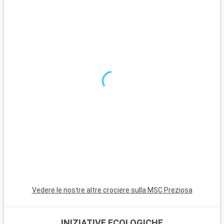
centro della città.
Cosa visitare nei dintorni
Nei dintorni di Amburgo, Lubecca, a circa 60 chilometri di
distanza, è rinomata per il suo centro medievale e il suo
marzapane. Il Parco nazionale del Mare di Amburgo, riserva
della biosfera dell'UNESCO, offre paesaggi costieri unici. Per
una giornata in famiglia, l'Heide Park Resort, uno dei più grandi
parchi di divertimento della Germania, si trova a un'ora di auto
e promette divertimento ed emozioni.
Vedere le nostre altre crociere sulla MSC Preziosa
INIZIATIVE ECOLOGICHE