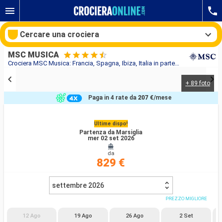
Cercare una crociera
MSC MUSICA
Crociera MSC Musica: Francia, Spagna, Ibiza, Italia in partenza da Marsiglia
+ 89 foto
Le nostre destinazioni
Paga in 4 rate da
207 €
/mese
Mesi di partenza
Ultime dispo!
Partenza da Marsiglia
Porti
Compagnie
mer 02 set 2026
da
Ricerca
829 €
settembre 2026
PREZZO MIGLIORE
12 Ago
19 Ago
26 Ago
2 Set