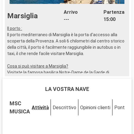
Arrivo
Partenza
Marsiglia
---
15:00
Il porto :
I
Il porto mediterraneo di Marsiglia è la porta d'accesso alla
S
scoperta della Provenza. A soli 6 chilometri dal centro storico
u
della città, il porto è facilmente raggiungibile in autobus o in
d
taxi, il che rende facile visitare Marsiglia.
a
a
Cosa si può visitare a Marsiglia?
g
Visitate la famosa basilica Notre-Dame de la Garde di
Marsiglia per godere di una spettacolare vista panoramica
C
sulla città. Il Porto Vecchio e lo storico quartiere Panier, con le
V
LA VOSTRA NAVE
sue stradine e le sue case colorate, sono da non perdere.
n
Passeggiate per le stradine, dove si trovano negozi di
S
MSC
artigianato e caffè caratteristici. Il MuCEM e la Vieille Charité
s
Attività
Descrittivo
Opinioni clienti
Ponti
C
sono tappe culturali importanti. Da non perdere il Cours Julien,
b
MUSICA
con la sua atmosfera bohémien e i suoi murales. Assaporate
l
le specialità locali al mercato del Prado e rilassatevi sulle sue
n
spiagge. Una passeggiata lungo la Corniche Kennedy offre una
p