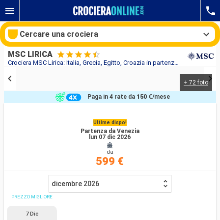
Cercare una crociera
MSC LIRICA
Crociera MSC Lirica: Italia, Grecia, Egitto, Croazia in partenza da Venezia
+ 72 foto
Le nostre destinazioni
Paga in 4 rate da
150 €
/mese
Mesi di partenza
Ultime dispo!
Partenza da Venezia
Porti
Compagnie
lun 07 dic 2026
da
Ricerca
599 €
dicembre 2026
PREZZO MIGLIORE
7 Dic