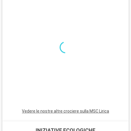
celebre per i suoi merletti, sono pittoresche isole facilmente
raggiungibili con i vaporetti della città. Queste isole offrono
tranquillità e ricchezza artigianale, in netto contrasto con la
frenesia di Venezia.
Vedere le nostre altre crociere sulla MSC Lirica
INIZIATIVE ECOLOGICHE