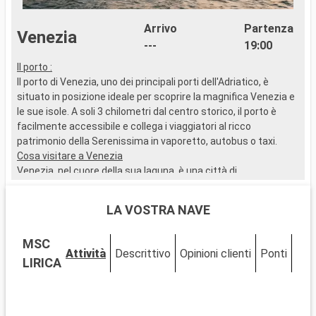
Arrivo
Partenza
Venezia
---
19:00
Il porto :
..
Il porto di Venezia, uno dei principali porti dell'Adriatico, è
situato in posizione ideale per scoprire la magnifica Venezia e
le sue isole. A soli 3 chilometri dal centro storico, il porto è
facilmente accessibile e collega i viaggiatori al ricco
patrimonio della Serenissima in vaporetto, autobus o taxi.
Cosa visitare a Venezia
Venezia, nel cuore della sua laguna, è una città di
ineguagliabile bellezza che non lascia indifferente nessun
viaggiatore. Da Piazza San Marco, con la sua splendida
LA VOSTRA NAVE
basilica, al maestoso Palazzo Ducale, la città rivela la sua
storia in ogni angolo. Un giro in gondola lungo i canali offre una
MSC
vista indimenticabile della città, compreso l'iconico Ponte di
Attività
Descrittivo
Opinioni clienti
Ponti
Cab
Rialto.
LIRICA
Cosa visitare nei dintorni
Vicino a Venezia, scoprite le isole di Murano e Burano. Murano,
famosa in tutto il mondo per il suo vetro soffiato, e Burano,