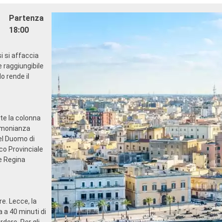
INTRATTENIMENTO
dining in un ristorante o ar
Partenza
ogramma di spettacoli teatrali
- 20% di sconto su un Pacc
roadway
Ristoranti Tematici prepag
18:00
cine
SPORT E INTRATTENIMEN
 sportive all'aperto
- Ricco programma di spetta
si si affaccia
a perfettamente attrezzata con
in stile Broadway
e raggiungibile
oramica
- Area piscine
lo rende il
di intrattenimento per adulti e
- Strutture sportive all'aper
- Palestra perfettamente a
ricreative per bambini
vista panoramica
- Attività di intrattenimento
e qualificato e multilingue
bambini
ite la colonna
ILEGI
- ** Attività ricreative per 
timonianza
SC Voyagers Club
RELAX E BENESSERE
el Duomo di
- Accesso libero al Top Excl
ico Provinciale
Solarium
e Regina
- Dotazioni per il relax in og
(compresi accappatoio e ci
- Menù cuscini
- Accesso all'Area Termale (
re. Lecce, la
adulti)
a a 40 minuti di
- 40% di sconto su un pacc
rdere. Per gli