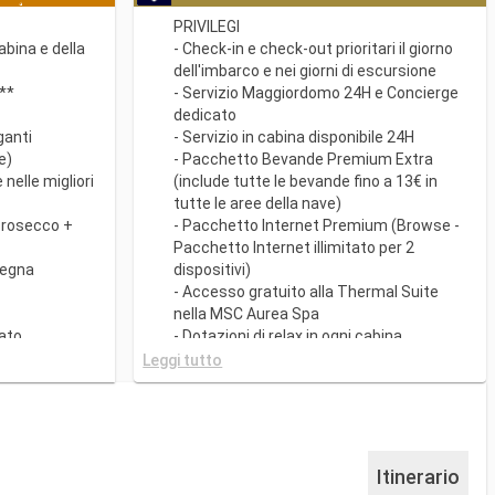
PRIVILEGI
cabina e della
- Check-in e check-out prioritari il giorno
dell'imbarco e nei giorni di escursione
o**
- Servizio Maggiordomo 24H e Concierge
dedicato
ganti
- Servizio in cabina disponibile 24H
e)
- Pacchetto Bevande Premium Extra
nelle migliori
(include tutte le bevande fino a 13€ in
tutte le aree della nave)
prosecco +
- Pacchetto Internet Premium (Browse -
Pacchetto Internet illimitato per 2
segna
dispositivi)
- Accesso gratuito alla Thermal Suite
nella MSC Aurea Spa
ato
- Dotazioni di relax in ogni cabina
a
(accappatoio e ciabattine)
Leggi tutto
- Ampia gamma di cuscini da scegliere
i cucine
nell'apposito Menù
iatti gourmet
- Altro servizi personali (servizio per
sigenza
fare/disfare i bagagli, quotidiano
consegnato direttamente in cabina su
Itinerario
con My Choice
richiesta)