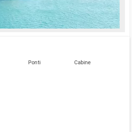
a della
Menù a la carte per colazione, pranzo e
cena con scelta libera dell'orario di
rattamenti spa
pranzo/cena
- Esperienze shopping e escursioni su
misura
ltilingue
egna dei
Ponti
Cabine