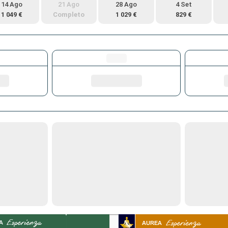
14 Ago
21 Ago
28 Ago
4 Set
1 049 €
Completo
1 029 €
829 €