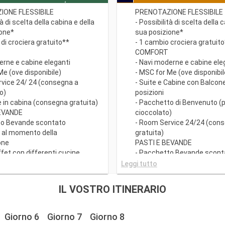
IONE FLESSIBILE
PRENOTAZIONE FLESSIBILE
tà di scelta della cabina e della
- Possibilità di scelta della 
ione*
sua posizione*
 di crociera gratuito**
- 1 cambio crociera gratuit
COMFORT
erne e cabine eleganti
- Navi moderne e cabine ele
Me (ove disponibile)
- MSC for Me (ove disponibil
rvice 24/ 24 (consegna a
- Suite e Cabine con Balcone 
o)
posizioni
e in cabina (consegna gratuita)
- Pacchetto di Benvenuto (
BEVANDE
cioccolato)
to Bevande scontato
- Room Service 24/24 (con
e al momento della
gratuita)
one
PASTI E BEVANDE
ffet con differenti cucine
- Pacchetto Bevande scont
i Principali con piatti gourmet
disponibile al momento dell
Leggi tutto
fano qualsiasi esigenza
prenotazione
- Ricco Buffet con different
IL VOSTRO ITINERARIO
tà di richiedere il turno preferito
- Ristoranti Principali con p
a (soggetto a disponibilità)
che soddisfano qualsiasi e
conto su un Pacchetto
dietetica
Giorno 6
Giorno 7
Giorno 8
 Tematici prepagato dedicato
- Orario libero per la cena 