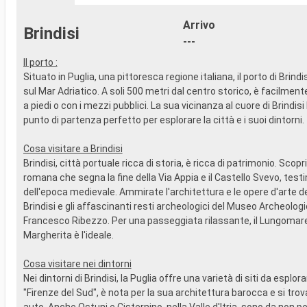
vista panoramica
SPORT E 
Arrivo
- Attività di intrattenimento per adulti e
- Ricco pr
Brindisi
bambini
in stile B
---
- Attività ricreative per bambini
- Area pis
Il porto :
SERVIZI
- Strutture
Situato in Puglia, una pittoresca regione italiana, il porto di Brindi
- Personale qualificato e multilingua
- Palestr
sul Mar Adriatico. A soli 500 metri dal centro storico, è facilment
ALTRI PRIVILEGI
vista pan
a piedi o con i mezzi pubblici. La sua vicinanza al cuore di Brindisi 
- Punti MSC Voyagers Club
- Attività 
punto di partenza perfetto per esplorare la città e i suoi dintorni.
bambini
- Attività 
SERVIZI
Cosa visitare a Brindisi
- Personal
Brindisi, città portuale ricca di storia, è ricca di patrimonio. Scopr
ALTRI PRIV
romana che segna la fine della Via Appia e il Castello Svevo, tes
- Punti M
dell'epoca medievale. Ammirate l'architettura e le opere d'arte d
Brindisi e gli affascinanti resti archeologici del Museo Archeolog
Francesco Ribezzo. Per una passeggiata rilassante, il Lungomar
Margherita è l'ideale.
Cosa visitare nei dintorni
Nei dintorni di Brindisi, la Puglia offre una varietà di siti da esplora
"Firenze del Sud", è nota per la sua architettura barocca e si trov
auto. Anche Ostuni e Cisternino, nella Valle d'Itria, sono da non pe