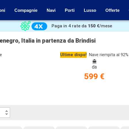
oni
Compagnie
Navi
Porti
Lusso
Offerte
Paga in 4 rate da
150 €
/mese
egro, Italia in partenza da Brindisi
ze
Ultime dispo!
Nave riempita al 92%
da
599 €