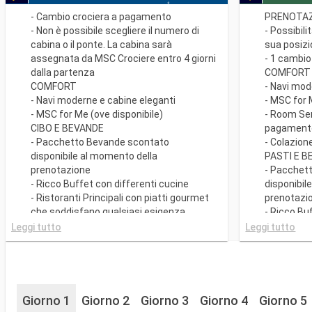
- Cambio crociera a pagamento
PRENOTAZ
- Non è possibile scegliere il numero di
- Possibili
cabina o il ponte. La cabina sarà
sua posiz
assegnata da MSC Crociere entro 4 giorni
- 1 cambio
dalla partenza
COMFORT
COMFORT
- Navi mod
- Navi moderne e cabine eleganti
- MSC for 
- MSC for Me (ove disponibile)
- Room Se
CIBO E BEVANDE
pagament
- Pacchetto Bevande scontato
- Colazion
disponibile al momento della
PASTI E 
prenotazione
- Pacchet
- Ricco Buffet con differenti cucine
disponibil
- Ristoranti Principali con piatti gourmet
prenotazi
che soddisfano qualsiasi esigenza
- Ricco Bu
dietetica
- Ristorant
Leggi tutto
Leggi tutto
SPORT E INTRATTENIMENTO
che soddis
- Ricco programma di spettacoli teatrali
dietetica.
in stile Broadway
- Possibili
- Area piscine
per la cen
- Strutture sportive all'aperto
- 20% di s
Giorno 1
Giorno 2
Giorno 3
Giorno 4
Giorno 5
- Palestra perfettamente attrezzata con
Ristoranti