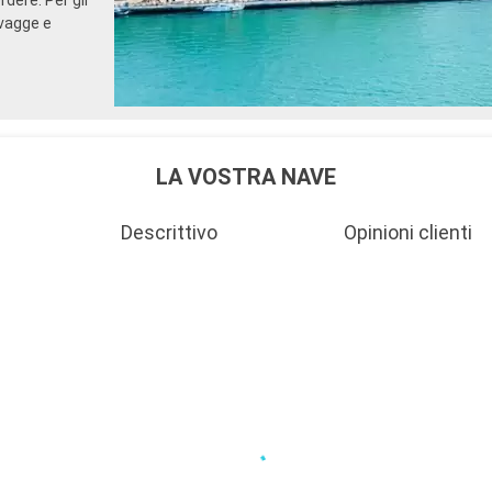
selezionato acquistato prim
lvagge e
partenza della crociera
- 10% di sconto su tutti i t
acquistati a bordo
SERVIZI
- Personale qualificato e mu
- Imbarco prioritario e cons
bagagli
LA VOSTRA NAVE
ALTRI PRIVILEGI
- Punti MSC Voyagers Club
Descrittivo
Opinioni clienti