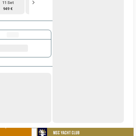
11 Set
18 Set
25 Set
2 Ott
949 €
1 149 €
769 €
829 €