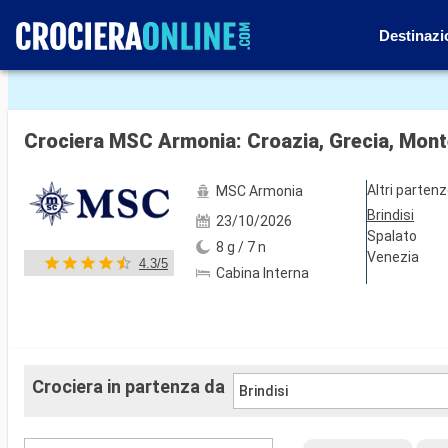
Destinazi
Mostra le altre 90 foto
Crociera MSC Armonia: Croazia, Grecia, Monten
Altri parten
MSC Armonia
Brindisi
23/10/2026
Spalato
8 g / 7 n
Venezia
4.3/5
Cabina Interna
Crociera in partenza da
Brindisi