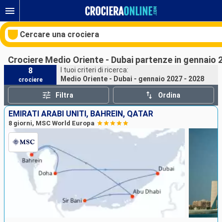
Cercare una crociera
Crociere Medio Oriente - Dubai partenze in gennaio 
8
I tuoi criteri di ricerca:
Medio Oriente - Dubai - gennaio 2027 - 2028
crociere
Le nostre destinazioni
Filtra
Ordina
Mesi di partenza
EMIRATI ARABI UNITI, BAHREIN, QATAR
8 giorni, MSC World Europa
Porti
Compagnie
Ricerca