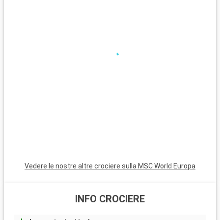
Le compagnie di
crociere
privilegiate a fare questo itinerario
sono
Costa Crociere
e
Royal Caribbean
tra le altre.
Vedere le nostre altre crociere sulla MSC World Europa
INFO CROCIERE