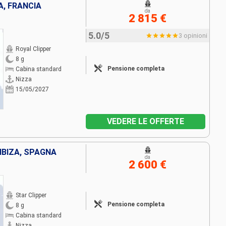
, FRANCIA
da
2 815 €
5.0/5
3 opinioni
Royal Clipper
8 g
Pensione completa
Cabina standard
Nizza
15/05/2027
VEDERE LE OFFERTE
IBIZA, SPAGNA
da
2 600 €
Star Clipper
Pensione completa
8 g
Cabina standard
Nizza