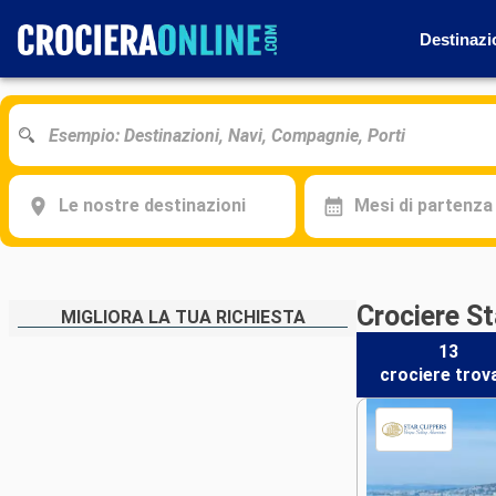
Destinazi
Le nostre destinazioni
Mesi di partenza
Crociere St
MIGLIORA LA TUA RICHIESTA
13
crociere
trov