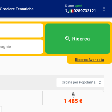
Siamo
aperti
Crociere Tematiche
0289732121
Ricerca
agnie
Ricerca Avanzata
Ordina per Popolarità
da
1 485 €