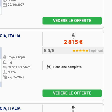
20/10/2027
VEDERE LE OFFERTE
A, ITALIA
da
2 815 €
5.0/5
3 opinioni
Royal Clipper
8 g
Pensione completa
Cabina standard
Nizza
22/05/2027
VEDERE LE OFFERTE
A, ITALIA
da