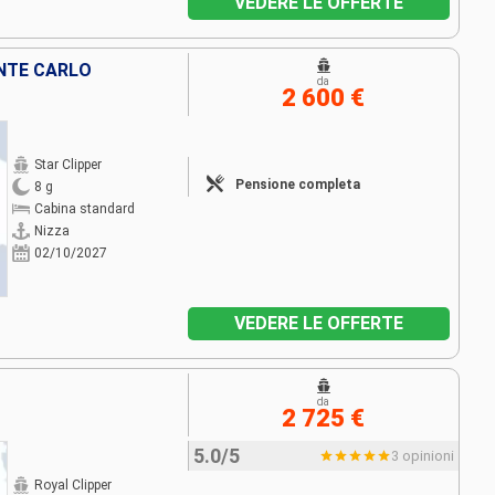
VEDERE LE OFFERTE
ONTE CARLO
da
2 600 €
Star Clipper
Pensione completa
8 g
Cabina standard
Nizza
02/10/2027
VEDERE LE OFFERTE
da
2 725 €
5.0/5
3 opinioni
Royal Clipper