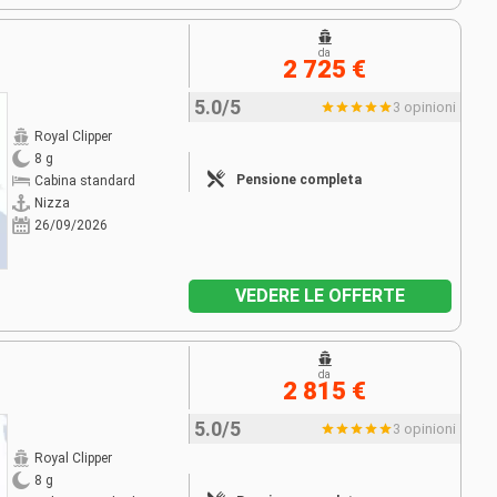
da
2 725 €
5.0/5
3 opinioni
Royal Clipper
8 g
Pensione completa
Cabina standard
Nizza
26/09/2026
VEDERE LE OFFERTE
da
2 815 €
5.0/5
3 opinioni
Royal Clipper
8 g