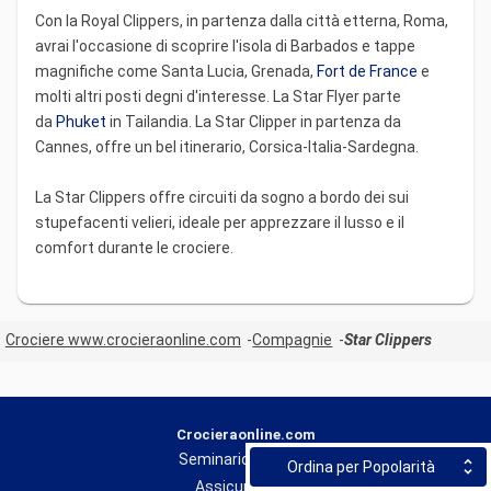
Con la Royal Clippers, in partenza dalla città etterna, Roma,
avrai l'occasione di scoprire l'isola di Barbados e tappe
magnifiche come Santa Lucia, Grenada,
Fort de France
e
molti altri posti degni d'interesse. La Star Flyer parte
da
Phuket
in Tailandia. La Star Clipper in partenza da
Cannes, offre un bel itinerario, Corsica-Italia-Sardegna.
La Star Clippers offre circuiti da sogno a bordo dei sui
stupefacenti velieri, ideale per apprezzare il lusso e il
comfort durante le crociere.
Crociere www.crocieraonline.com
Compagnie
Star Clippers
Crocieraonline.com
Seminario / gruppo
Ordina per Popolarità
Assicurazione