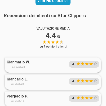
VEDI PIÙ CROCIERE
Recensioni dei clienti su Star Clippers
VALUTAZIONE MEDIA
4.4
/5
su 7 opinioni clienti
Gianmario W.
4
27/07/2024
Giancarlo L.
4
23/09/2023
Pierpaolo P.
4
23/01/2019