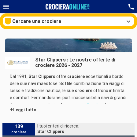
Cercare una crociera
Le nostre destinazioni
Star Clippers : Le nostre offerte di
crociere 2026 - 2027
Mesi di partenza
Dal 1991,
Star Clippers
offre
crociere
eccezionali a bordo
Porti
Compagnie
delle sue navi maestose. Sottile combinazione tra viaggi di
lusso e tradizione nautica, le sue
crociere
offrono intimità
Ricerca
e comfort. Fermandosi nei porti inaccessibili a navi di grandi
dimensioni, i suoi velieri salpano verso i
Caraibi
o il
+
Leggi tutto
Mediterraneo
.
Star Clippers
è una delle poche compagnie ad offrire
139
I tuoi criteri di ricerca:
Star Clippers
crociere
crociere
su dei velieri. La sua flotta è composta da 3