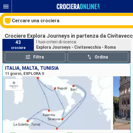
Cercare una crociera
Crociere Explora Journeys in partenza da Civitavec
43
I tuoi criteri di ricerca:
Explora Journeys - Civitavecchia - Roma
crociere
Le nostre destinazioni
Filtra
Ordina
Mesi di partenza
ITALIA, MALTA, TUNISIA
11 giorni, EXPLORA II
Porti
Compagnie
Ricerca