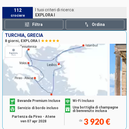
112
I tuoi criteri di ricerca:
EXPLORA I
crociere
Filtra
Ordina
TURCHIA, GRECIA
8 giorni, EXPLORA I
Bevande Premium Incluse
Wi-Fi Incluso
Una bottiglia di champagne
Servizio di bordo incluso
di benvenuto inclusa
Partenza da Pireo - Atene
3 920 €
da
ven 07 apr 2028