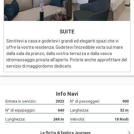
SUITE
Sentitevi a casa e godetevi i grandi ed eleganti spazi che vi
offre la vostra residenza. Godetevi l'incredibile vista sul mare
dalla sala da pranzo, dalla vostra terrazza e dalla vasca
idromassaggio privata all'aperto. Potete anche approfittare del
servizio di maggiordomo dedicato.
Info Navi
Entrata in servizio:
2023
N° di passeggeri:
900
N° di equipaggio:
640
Larghezza:
32
m
Lunghezza:
248
m
Velocità:
18
Nodi
La flotta di Explora Journeys