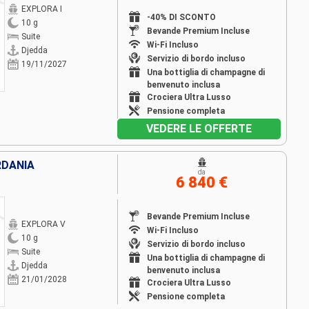
EXPLORA I
-40% DI SCONTO
10 g
Bevande Premium Incluse
Suite
Wi-Fi Incluso
Djedda
Servizio di bordo incluso
19/11/2027
Una bottiglia di champagne di
benvenuto inclusa
Crociera Ultra Lusso
Pensione completa
VEDERE LE OFFERTE
RDANIA
da
6 840 €
Bevande Premium Incluse
EXPLORA V
Wi-Fi Incluso
10 g
Servizio di bordo incluso
Suite
Una bottiglia di champagne di
Djedda
benvenuto inclusa
21/01/2028
Crociera Ultra Lusso
Pensione completa