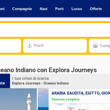
oni
Compagnie
Navi
Porti
Lusso
Offerte
Porti
Comp
ceano Indiano con Explora Journeys
I tuoi criteri di ricerca:
ate
Explora Journeys - Oceano Indiano
ARABIA SAUDITA, EGITTO, GIO
Pensione completa