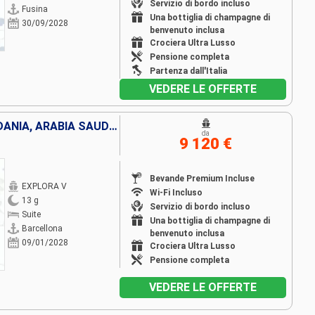
Servizio di bordo incluso
Fusina
Una bottiglia di champagne di
30/09/2028
benvenuto inclusa
Crociera Ultra Lusso
Pensione completa
Partenza dall'Italia
VEDERE LE OFFERTE
SPAGNA, ITALIA, EGITTO, GIORDANIA, ARABIA SAUDITA
da
9 120 €
Bevande Premium Incluse
EXPLORA V
Wi-Fi Incluso
13 g
Servizio di bordo incluso
Suite
Una bottiglia di champagne di
Barcellona
benvenuto inclusa
09/01/2028
Crociera Ultra Lusso
Pensione completa
VEDERE LE OFFERTE