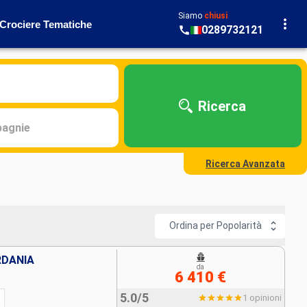
Siamo
chiusi
Crociere Tematiche
0289732121
Ricerca
agnie
Ricerca Avanzata
Ordina per Popolarità
RDANIA
da
6 410 €
5.0/5
1 opinioni