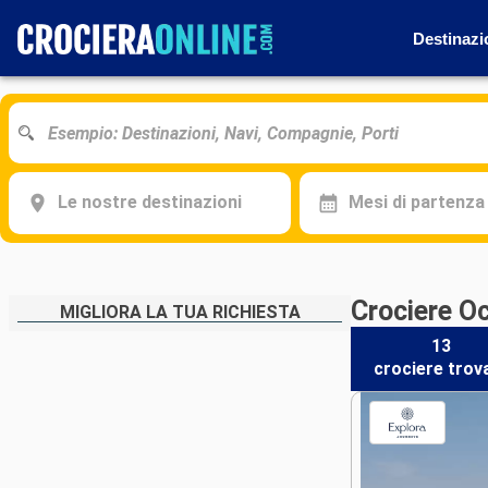
Destinazi
Le nostre destinazioni
Mesi di partenza
Crociere O
MIGLIORA LA TUA RICHIESTA
13
crociere
trov