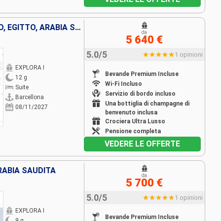
SPAGNA, MALTA, GRECIA, CIPRO, EGITTO, ARABIA SAUDITA
da
5 640 €
5.0/5
1 opinioni
EXPLORA I
Bevande Premium Incluse
12 g
Wi-Fi Incluso
Suite
Servizio di bordo incluso
Barcellona
Una bottiglia di champagne di
08/11/2027
benvenuto inclusa
Crociera Ultra Lusso
Pensione completa
VEDERE LE OFFERTE
ARABIA SAUDITA
da
5 700 €
5.0/5
1 opinioni
EXPLORA I
Bevande Premium Incluse
9 g