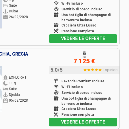
Wi-Fi Incluso
Suite
Servizio di bordo incluso
Dubai
Una bottiglia di champagne di
26/02/2028
benvenuto inclusa
Crociera Ultra Lusso
Pensione completa
VEDERE LE OFFERTE
CHIA, GRECIA
da
7 125 €
5.0/5
1 opinioni
EXPLORA I
Bevande Premium Incluse
11 g
Wi-Fi Incluso
Suite
Servizio di bordo incluso
Djedda
Una bottiglia di champagne di
05/03/2028
benvenuto inclusa
Crociera Ultra Lusso
Pensione completa
VEDERE LE OFFERTE