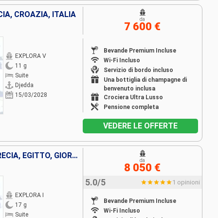
IA, CROAZIA, ITALIA
da
7 600 €
Bevande Premium Incluse
EXPLORA V
Wi-Fi Incluso
11 g
Servizio di bordo incluso
Suite
Una bottiglia di champagne di
Djedda
benvenuto inclusa
15/03/2028
Crociera Ultra Lusso
Pensione completa
VEDERE LE OFFERTE
ITALIA, SLOVENIA, CROAZIA, GRECIA, EGITTO, GIORDANIA, ARABIA SAUDITA
da
8 050 €
5.0/5
1 opinioni
EXPLORA I
Bevande Premium Incluse
17 g
Wi-Fi Incluso
Suite