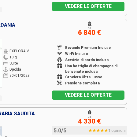
VEDERE LE OFFERTE
RDANIA
da
6 840 €
Bevande Premium Incluse
EXPLORA V
Wi-Fi Incluso
10 g
Servizio di bordo incluso
Suite
Una bottiglia di champagne di
Djedda
benvenuto inclusa
30/01/2028
Crociera Ultra Lusso
Pensione completa
VEDERE LE OFFERTE
ARABIA SAUDITA
da
4 330 €
5.0/5
1 opinioni