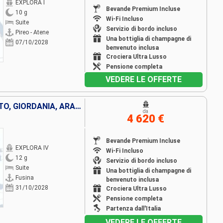
EXPLORA I
Bevande Premium Incluse
10 g
Wi-Fi Incluso
Suite
Servizio di bordo incluso
Pireo - Atene
Una bottiglia di champagne di
07/10/2028
benvenuto inclusa
Crociera Ultra Lusso
Pensione completa
VEDERE LE OFFERTE
ITALIA, CROAZIA, GRECIA, EGITTO, GIORDANIA, ARABIA SAUDITA
da
4 620 €
Bevande Premium Incluse
EXPLORA IV
Wi-Fi Incluso
12 g
Servizio di bordo incluso
Suite
Una bottiglia di champagne di
Fusina
benvenuto inclusa
31/10/2028
Crociera Ultra Lusso
Pensione completa
Partenza dall'Italia
VEDERE LE OFFERTE