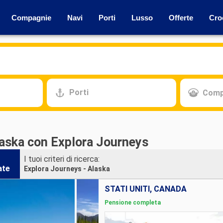
Compagnie
Navi
Porti
Lusso
Offerte
Cro
Porti
Comp
laska con Explora Journeys
I tuoi criteri di ricerca:
ate
Explora Journeys - Alaska
STATI UNITI, CANADA
Pensione completa