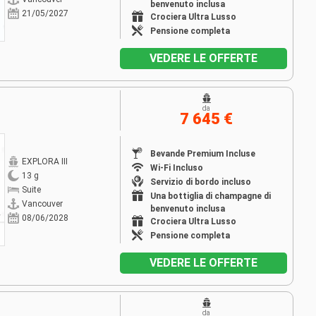
benvenuto inclusa
21/05/2027
Crociera Ultra Lusso
Pensione completa
VEDERE LE OFFERTE
da
7 645 €
Bevande Premium Incluse
EXPLORA III
Wi-Fi Incluso
13 g
Servizio di bordo incluso
Suite
Una bottiglia di champagne di
Vancouver
benvenuto inclusa
08/06/2028
Crociera Ultra Lusso
Pensione completa
VEDERE LE OFFERTE
da