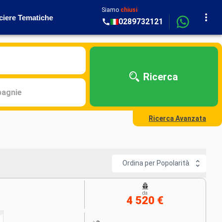
Siamo
chiusi
ciere Tematiche
0289732121
Ricerca
agnie
Ricerca Avanzata
Ordina per Popolarità
da
4 520 €