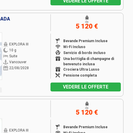
VEDERE LE OFFERTE
NADA
da
5 120 €
Bevande Premium Incluse
EXPLORA III
Wi-Fi Incluso
10 g
Servizio di bordo incluso
Suite
Una bottiglia di champagne di
Vancouver
benvenuto inclusa
22/08/2028
Crociera Ultra Lusso
Pensione completa
VEDERE LE OFFERTE
da
5 120 €
Bevande Premium Incluse
EXPLORA III