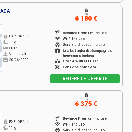
NADA
da
6 180 €
Bevande Premium Incluse
EXPLORA III
Wi-Fi Incluso
11 g
Servizio di bordo incluso
Suite
Una bottiglia di champagne di
Vancouver
benvenuto inclusa
20/06/2028
Crociera Ultra Lusso
Pensione completa
VEDERE LE OFFERTE
da
6 375 €
Bevande Premium Incluse
EXPLORA III
Wi-Fi Incluso
11 g
Servizio di bordo incluso