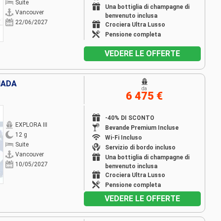
Suite
Una bottiglia di champagne di
Vancouver
benvenuto inclusa
22/06/2027
Crociera Ultra Lusso
Pensione completa
VEDERE LE OFFERTE
NADA
da
6 475 €
-40% DI SCONTO
EXPLORA III
Bevande Premium Incluse
12 g
Wi-Fi Incluso
Suite
Servizio di bordo incluso
Vancouver
Una bottiglia di champagne di
10/05/2027
benvenuto inclusa
Crociera Ultra Lusso
Pensione completa
VEDERE LE OFFERTE