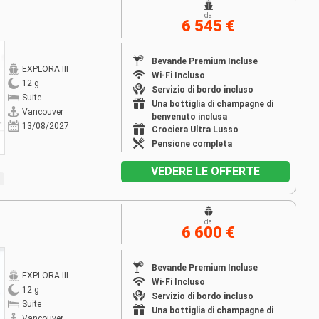
da
6 545 €
Bevande Premium Incluse
EXPLORA III
Wi-Fi Incluso
12 g
Servizio di bordo incluso
Suite
Una bottiglia di champagne di
Vancouver
benvenuto inclusa
13/08/2027
Crociera Ultra Lusso
Pensione completa
VEDERE LE OFFERTE
da
6 600 €
Bevande Premium Incluse
EXPLORA III
Wi-Fi Incluso
12 g
Servizio di bordo incluso
Suite
Una bottiglia di champagne di
Vancouver