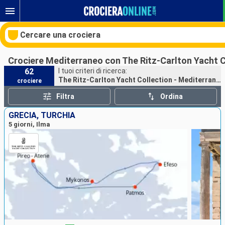
Cercare una crociera
Crociere Mediterraneo con The Ritz-Carlton Yacht C
62
I tuoi criteri di ricerca:
The Ritz-Carlton Yacht Collection - Mediterraneo
crociere
Le nostre destinazioni
Filtra
Ordina
Mesi di partenza
GRECIA, TURCHIA
5 giorni, Ilma
Porti
Compagnie
Ricerca