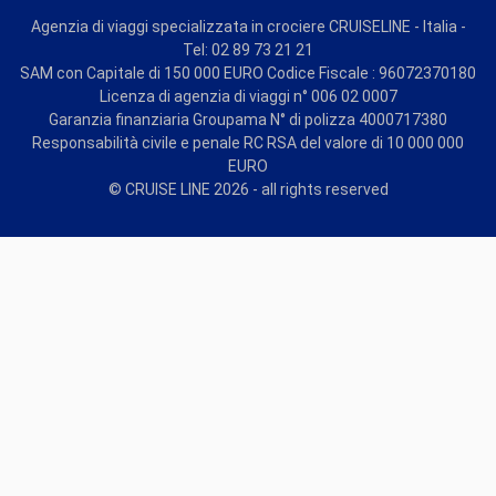
Agenzia di viaggi specializzata in crociere CRUISELINE - Italia -
Tel: 02 89 73 21 21
SAM con Capitale di 150 000 EURO Codice Fiscale : 96072370180
Licenza di agenzia di viaggi n° 006 02 0007
Garanzia finanziaria Groupama N° di polizza 4000717380
Responsabilità civile e penale RC RSA del valore di 10 000 000
EURO
© CRUISE LINE 2026 - all rights reserved