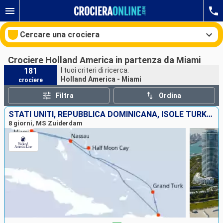
Cercare una crociera
Crociere Holland America in partenza da Miami
181
I tuoi criteri di ricerca:
Holland America - Miami
crociere
Le nostre destinazioni
Filtra
Ordina
Mesi di partenza
STATI UNITI, REPUBBLICA DOMINICANA, ISOLE TURKS E CAICOS, BAHAMAS
8 giorni, MS Zuiderdam
Porti
Compagnie
Ricerca