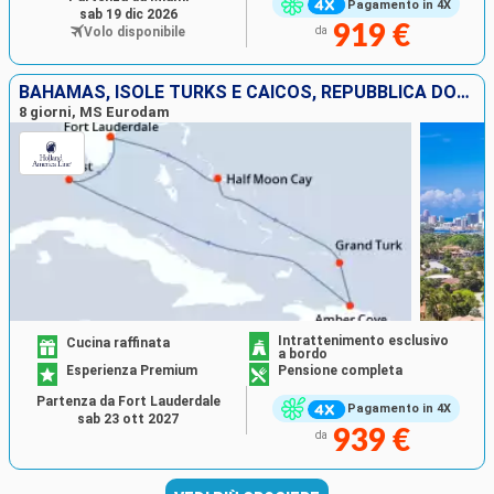
Pagamento in 4X
sab 19 dic 2026
919 €
Volo disponibile
da
BAHAMAS, ISOLE TURKS E CAICOS, REPUBBLICA DOMINICANA, STATI UNITI
8 giorni, MS Eurodam
Intrattenimento esclusivo
Cucina raffinata
a bordo
Esperienza Premium
Pensione completa
Partenza da Fort Lauderdale
Pagamento in 4X
sab 23 ott 2027
939 €
da