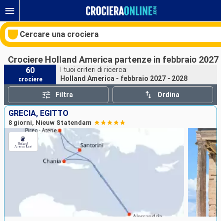
Cercare una crociera
Crociere Holland America partenze in febbraio 2027 
60
I tuoi criteri di ricerca:
Holland America - febbraio 2027 - 2028
crociere
Le nostre destinazioni
Filtra
Ordina
Mesi di partenza
GRECIA, EGITTO
8 giorni, Nieuw Statendam
Porti
Compagnie
Ricerca