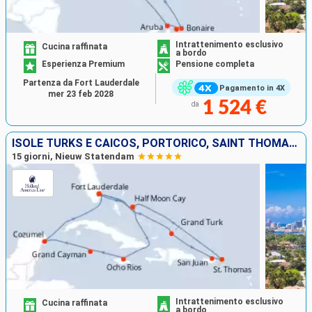
Intrattenimento esclusivo
Cucina raffinata
a bordo
Esperienza Premium
Pensione completa
Partenza da Fort Lauderdale
Pagamento in 4X
mer 23 feb 2028
1 524 €
da
ISOLE TURKS E CAICOS, PORTORICO, SAINT THOMAS, STATI UNITI, BAHAMAS, GIAMAICA, ISOLE CAYMAN, MESSICO
15 giorni, Nieuw Statendam
Intrattenimento esclusivo
Cucina raffinata
a bordo