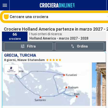
Cercare una crociera
Crociere Holland America partenze in marzo 2027 - 
66
I tuoi criteri di ricerca:
Holland America - marzo 2027 - 2028
crociere
Le nostre destinazioni
Filtra
Ordina
Mesi di partenza
GRECIA, TURCHIA
8 giorni, Nieuw Statendam
Porti
Compagnie
Ricerca