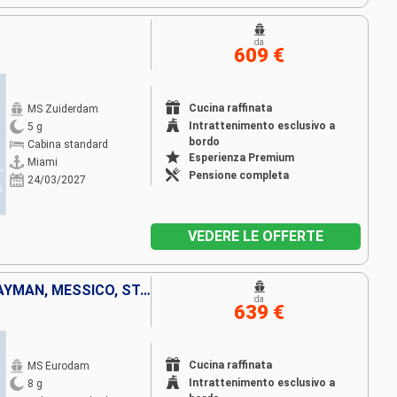
da
609 €
Cucina raffinata
MS Zuiderdam
Intrattenimento esclusivo a
5 g
bordo
Cabina standard
Esperienza Premium
Miami
Pensione completa
24/03/2027
VEDERE LE OFFERTE
BAHAMAS, GIAMAICA, ISOLE CAYMAN, MESSICO, STATI UNITI
da
639 €
Cucina raffinata
MS Eurodam
Intrattenimento esclusivo a
8 g