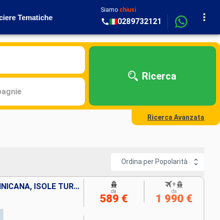
Siamo
chiusi
ciere Tematiche
0289732121
Ricerca
agnie
Ricerca Avanzata
Ordina per Popolarità
+
STATI UNITI, REPUBBLICA DOMINICANA, ISOLE TURKS E CAICOS, BAHAMAS
da
da
589 €
1 990 €