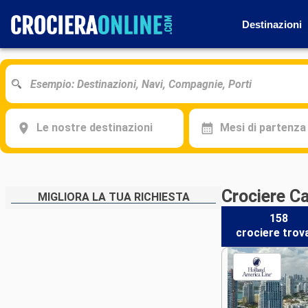
Destinazioni
Le nostre destinazioni
Mesi di partenza
Crociere C
MIGLIORA LA TUA RICHIESTA
158
crociere
trov