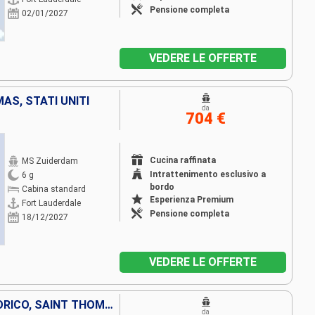
Pensione completa
02/01/2027
VEDERE LE OFFERTE
AS, STATI UNITI
da
704 €
Cucina raffinata
MS Zuiderdam
Intrattenimento esclusivo a
6 g
bordo
Cabina standard
Esperienza Premium
Fort Lauderdale
Pensione completa
18/12/2027
VEDERE LE OFFERTE
ISOLE TURKS E CAICOS, PORTORICO, SAINT THOMAS, BAHAMAS, STATI UNITI
da