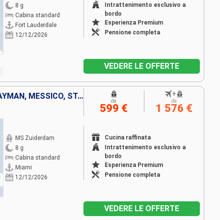
Intrattenimento esclusivo a
8 g
bordo
Cabina standard
Esperienza Premium
Fort Lauderdale
Pensione completa
12/12/2026
VEDERE LE OFFERTE
+
BAHAMAS, GIAMAICA, ISOLE CAYMAN, MESSICO, STATI UNITI
da
da
599 €
1 576 €
Cucina raffinata
MS Zuiderdam
Intrattenimento esclusivo a
8 g
bordo
Cabina standard
Esperienza Premium
Miami
Pensione completa
12/12/2026
VEDERE LE OFFERTE