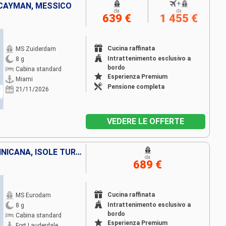
+
E CAYMAN, MESSICO
da
da
639 €
1 455 €
Cucina raffinata
MS Zuiderdam
Intrattenimento esclusivo a
8 g
bordo
Cabina standard
Esperienza Premium
Miami
Pensione completa
21/11/2026
VEDERE LE OFFERTE
STATI UNITI, REPUBBLICA DOMINICANA, ISOLE TURKS E CAICOS, BAHAMAS
da
689 €
Cucina raffinata
MS Eurodam
Intrattenimento esclusivo a
8 g
bordo
Cabina standard
Esperienza Premium
Fort Lauderdale