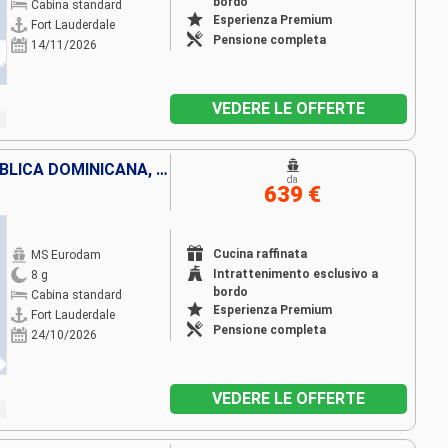
bordo
Cabina standard
Esperienza Premium
Fort Lauderdale
Pensione completa
14/11/2026
VEDERE LE OFFERTE
STATI UNITI, BAHAMAS, REPUBBLICA DOMINICANA, ISOLE TURKS E CAICOS
da
639 €
Cucina raffinata
MS Eurodam
Intrattenimento esclusivo a
8 g
bordo
Cabina standard
Esperienza Premium
Fort Lauderdale
Pensione completa
24/10/2026
VEDERE LE OFFERTE