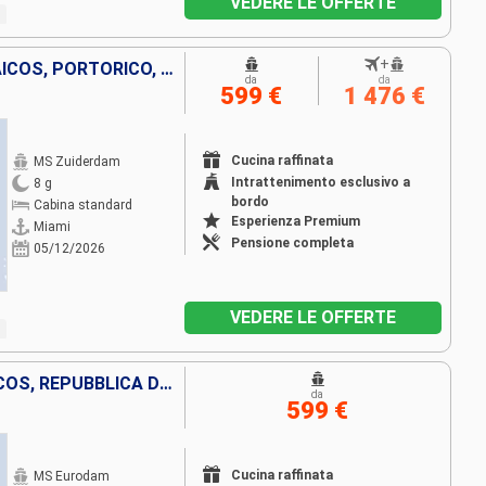
VEDERE LE OFFERTE
+
STATI UNITI, ISOLE TURKS E CAICOS, PORTORICO, SAINT THOMAS, BAHAMAS
da
da
599 €
1 476 €
Cucina raffinata
MS Zuiderdam
Intrattenimento esclusivo a
8 g
bordo
Cabina standard
Esperienza Premium
Miami
Pensione completa
05/12/2026
VEDERE LE OFFERTE
BAHAMAS, ISOLE TURKS E CAICOS, REPUBBLICA DOMINICANA, STATI UNITI
da
599 €
Cucina raffinata
MS Eurodam