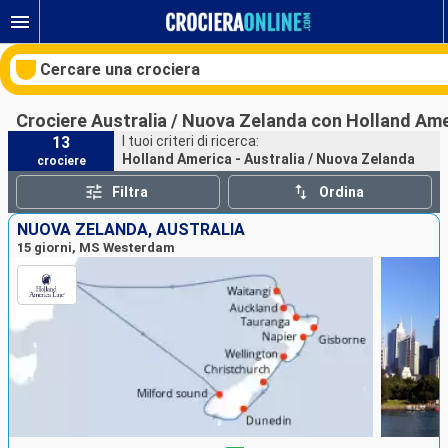
Cercare una crociera
Crociere Australia / Nuova Zelanda con Holland Am
13
I tuoi criteri di ricerca:
Holland America - Australia / Nuova Zelanda
crociere
Le nostre destinazioni
Filtra
Ordina
Mesi di partenza
NUOVA ZELANDA, AUSTRALIA
15 giorni, MS Westerdam
Porti
Compagnie
Ricerca