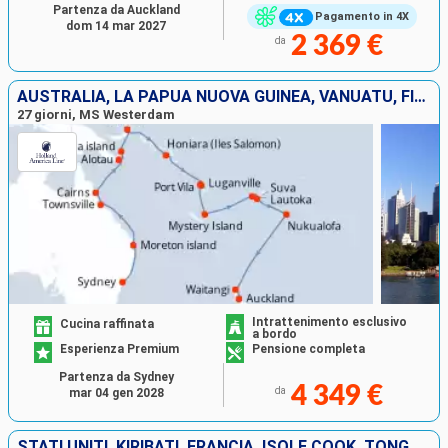
Partenza da Auckland
Pagamento in 4X
dom 14 mar 2027
2 369 €
da
AUSTRALIA, LA PAPUA NUOVA GUINEA, VANUATU, FIJI (ISOLE), TONGA, NUOVA ZELANDA
27 giorni, MS Westerdam
Intrattenimento esclusivo
Cucina raffinata
a bordo
Esperienza Premium
Pensione completa
Partenza da Sydney
4 349 €
da
mar 04 gen 2028
STATI UNITI, KIRIBATI, FRANCIA, ISOLE COOK, TONGA, NUOVA ZELANDA, AUSTRALIA