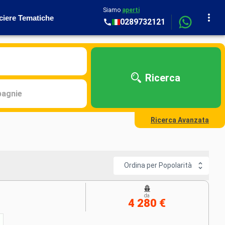
Siamo
aperti
ciere Tematiche
0289732121
Ricerca
agnie
Ricerca Avanzata
Ordina per Popolarità
da
4 280 €