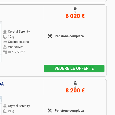
da
6 020 €
Crystal Serenity
Pensione completa
12 g
Cabina esterna
Vancouver
01/07/2027
VEDERE LE OFFERTE
DA
da
8 200 €
Crystal Serenity
Pensione completa
21 g