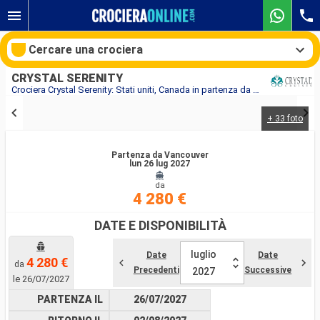
Cercare una crociera
CRYSTAL SERENITY
Crociera Crystal Serenity: Stati uniti, Canada in partenza da Vancouver
+ 33 foto
Le nostre destinazioni
Partenza da Vancouver
Mesi di partenza
lun 26 lug 2027
da
Porti
Compagnie
4 280 €
DATE E DISPONIBILITÀ
Ricerca
luglio
Date
Date
4 280 €
da
Precedenti
Successive
2027
le 26/07/2027
PARTENZA IL
26/07/2027