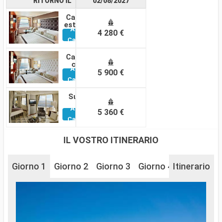
RITORNO IL
02/08/2027
Cabina
esterna
Altre
4 280 €
Cabine
Cabina
con
Altre
balcone
5 900 €
Cabine
Suite
Altre
5 360 €
Cabine
IL VOSTRO ITINERARIO
Giorno 1
Giorno 2
Giorno 3
Giorno 4
Itinerario
Giorno 5