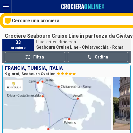
Cercare una crociera
Crociere Seabourn Cruise Line in partenza da Civita
33
I tuoi criteri di ricerca:
Seabourn Cruise Line - Civitavecchia - Roma
crociere
Le nostre destinazioni
Filtra
Ordina
Mesi di partenza
FRANCIA, TUNISIA, ITALIA
9 giorni, Seabourn Ovation
Porti
Compagnie
Ricerca