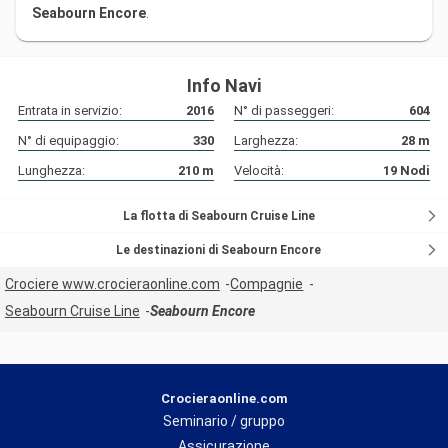
Seabourn Encore
.
Info Navi
Entrata in servizio:
2016
N° di passeggeri:
604
N° di equipaggio:
330
Larghezza:
28
m
Lunghezza:
210
m
Velocità:
19
Nodi
La flotta di Seabourn Cruise Line
Le destinazioni di Seabourn Encore
Crociere www.crocieraonline.com
Compagnie
Seabourn Cruise Line
Seabourn Encore
Crocieraonline.com
Seminario / gruppo
Assicurazione