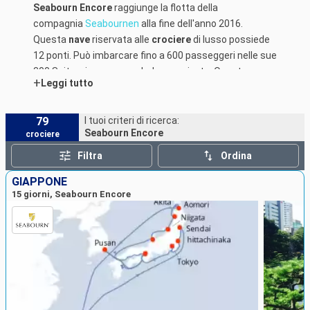
Seabourn Encore
raggiunge la flotta della
compagnia
Seabournen
alla fine dell'anno 2016.
Questa
nave
riservata alle
crociere
di lusso possiede
12 ponti. Può imbarcare fino a 600 passeggeri nelle sue
300 Suite, ciascuna con balcone privato. Questa
+
Leggi tutto
elegante
nave
ti accoglie in partenza dal
Pireo
o da
Singapore
.
79
I tuoi criteri di ricerca:
Seabourn Encore
crociere
Filtra
Ordina
GIAPPONE
15 giorni, Seabourn Encore