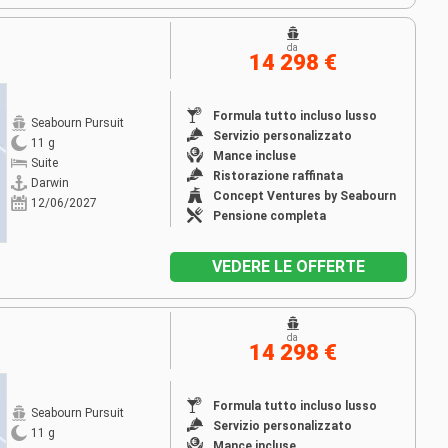
da
14 298 €
Formula tutto incluso lusso
Seabourn Pursuit
Servizio personalizzato
11 g
Mance incluse
Suite
Ristorazione raffinata
Darwin
Concept Ventures by Seabourn
12/06/2027
Pensione completa
VEDERE LE OFFERTE
da
14 298 €
Formula tutto incluso lusso
Seabourn Pursuit
Servizio personalizzato
11 g
Mance incluse