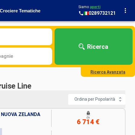
Siamo
aperti
Crociere Tematiche
0289732121
Ricerca
agnie
Ricerca Avanzata
ruise Line
Ordina per Popolarità
, NUOVA ZELANDA
da
6 714 €