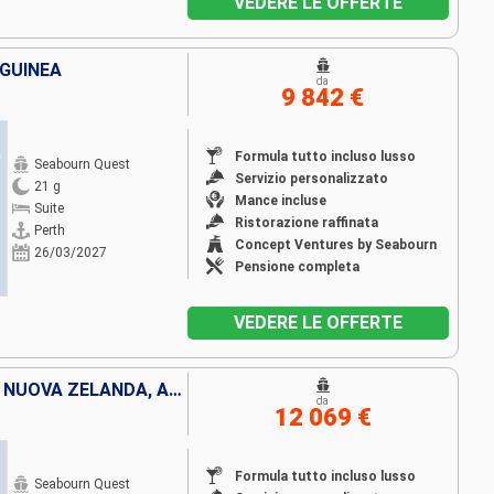
VEDERE LE OFFERTE
 GUINEA
da
9 842 €
Formula tutto incluso lusso
Seabourn Quest
Servizio personalizzato
21 g
Mance incluse
Suite
Ristorazione raffinata
Perth
Concept Ventures by Seabourn
26/03/2027
Pensione completa
VEDERE LE OFFERTE
FRANCIA, ISOLE COOK, TONGA, NUOVA ZELANDA, AUSTRALIA
da
12 069 €
Formula tutto incluso lusso
Seabourn Quest