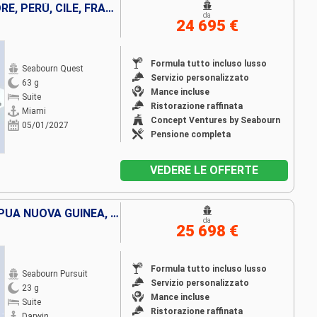
STATI UNITI, PANAMA, EQUATORE, PERÙ, CILE, FRANCIA, ISOLE COOK, TONGA, NUOVA ZELANDA, AUSTRALIA
da
24 695 €
Formula tutto incluso lusso
Seabourn Quest
Servizio personalizzato
63 g
Mance incluse
Suite
Ristorazione raffinata
Miami
Concept Ventures by Seabourn
05/01/2027
Pensione completa
VEDERE LE OFFERTE
AUSTRALIA, INDONESIA, LA PAPUA NUOVA GUINEA, ISOLE SALOMON, VANUATU, FIJI (ISOLE)
da
25 698 €
Formula tutto incluso lusso
Seabourn Pursuit
Servizio personalizzato
23 g
Mance incluse
Suite
Ristorazione raffinata
Darwin