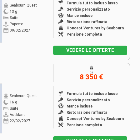
Formula tutto incluso lusso
Seabourn Quest
Servizio personalizzato
13 g
Mance incluse
Suite
Ristorazione raffinata
Papeete
Concept Ventures by Seabourn
09/02/2027
Pensione completa
VEDERE LE OFFERTE
da
8 350 €
Formula tutto incluso lusso
Seabourn Quest
Servizio personalizzato
16 g
Mance incluse
Suite
Ristorazione raffinata
Auckland
Concept Ventures by Seabourn
22/02/2027
Pensione completa