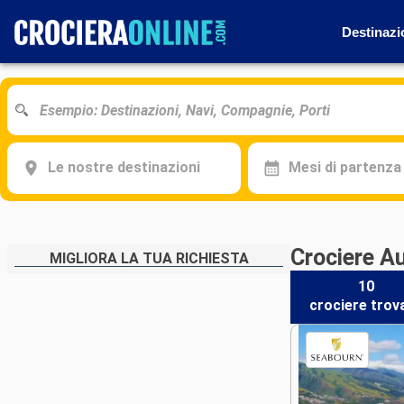
Destinazi
Le nostre destinazioni
Mesi di partenza
Crociere A
MIGLIORA LA TUA RICHIESTA
10
crociere
trov