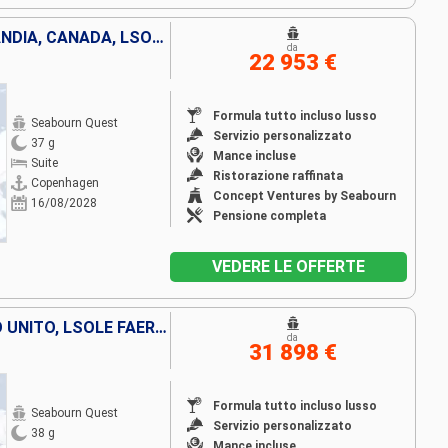
SVEZIA, DANIMARCA, GROENLANDIA, CANADA, LSOLE FAERÖER, ISLANDA, LETTONIA, LITUANIA, TURCHIA, ESTONIA, REGNO UNITO, POLONIA, NORVEGIA, FINLANDIA
da
22 953 €
Formula tutto incluso lusso
Seabourn Quest
Servizio personalizzato
37 g
Mance incluse
Suite
Ristorazione raffinata
Copenhagen
Concept Ventures by Seabourn
16/08/2028
Pensione completa
VEDERE LE OFFERTE
DANIMARCA, NORVEGIA, REGNO UNITO, LSOLE FAERÖER, ISLANDA, GROENLANDIA, CANADA
da
31 898 €
Formula tutto incluso lusso
Seabourn Quest
Servizio personalizzato
38 g
Mance incluse