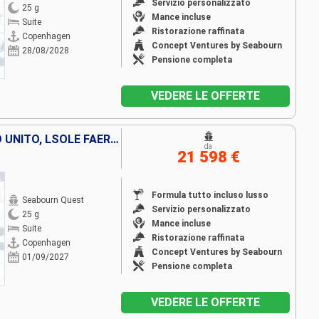
Servizio personalizzato
25 g
Mance incluse
Suite
Ristorazione raffinata
Copenhagen
Concept Ventures by Seabourn
28/08/2028
Pensione completa
VEDERE LE OFFERTE
DANIMARCA, NORVEGIA, REGNO UNITO, LSOLE FAERÖER, PORTORICO, ISLANDA, GROENLANDIA, CANADA
da
21 598 €
Formula tutto incluso lusso
Seabourn Quest
Servizio personalizzato
25 g
Mance incluse
Suite
Ristorazione raffinata
Copenhagen
Concept Ventures by Seabourn
01/09/2027
Pensione completa
VEDERE LE OFFERTE