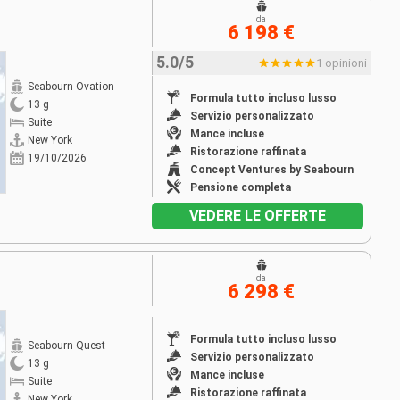
da
6 198 €
5.0/5
1 opinioni
Seabourn Ovation
Formula tutto incluso lusso
13 g
Servizio personalizzato
Suite
Mance incluse
New York
Ristorazione raffinata
19/10/2026
Concept Ventures by Seabourn
Pensione completa
VEDERE LE OFFERTE
da
6 298 €
Formula tutto incluso lusso
Seabourn Quest
Servizio personalizzato
13 g
Mance incluse
Suite
Ristorazione raffinata
New York