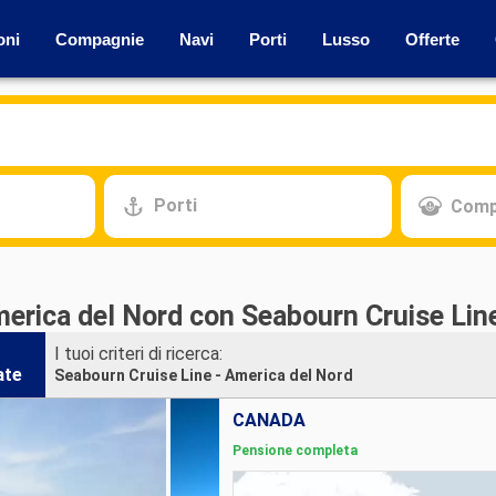
oni
Compagnie
Navi
Porti
Lusso
Offerte
Porti
Comp
merica del Nord con Seabourn Cruise Lin
I tuoi criteri di ricerca:
ate
Seabourn Cruise Line - America del Nord
CANADA
Pensione completa