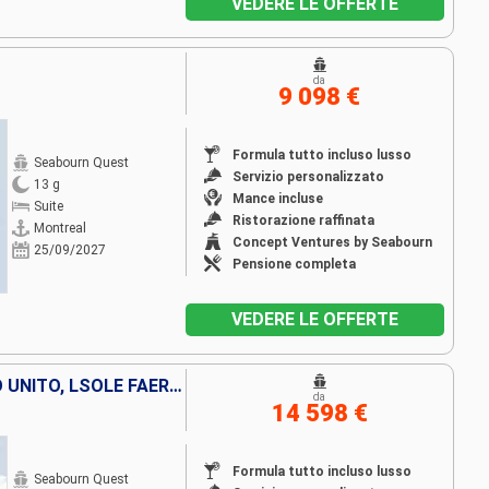
VEDERE LE OFFERTE
da
9 098 €
Formula tutto incluso lusso
Seabourn Quest
Servizio personalizzato
13 g
Mance incluse
Suite
Ristorazione raffinata
Montreal
Concept Ventures by Seabourn
25/09/2027
Pensione completa
VEDERE LE OFFERTE
DANIMARCA, NORVEGIA, REGNO UNITO, LSOLE FAERÖER, ISLANDA, GROENLANDIA, CANADA
da
14 598 €
Formula tutto incluso lusso
Seabourn Quest