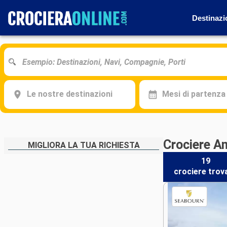
Destinazi
Le nostre destinazioni
Mesi di partenza
Crociere A
MIGLIORA LA TUA RICHIESTA
19
crociere
trov