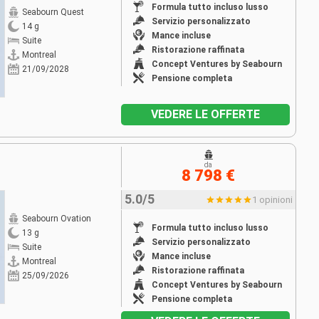
Formula tutto incluso lusso
Seabourn Quest
Servizio personalizzato
14 g
Mance incluse
Suite
Ristorazione raffinata
Montreal
Concept Ventures by Seabourn
21/09/2028
Pensione completa
VEDERE LE OFFERTE
da
8 798 €
5.0/5
1 opinioni
Seabourn Ovation
Formula tutto incluso lusso
13 g
Servizio personalizzato
Suite
Mance incluse
Montreal
Ristorazione raffinata
25/09/2026
Concept Ventures by Seabourn
Pensione completa