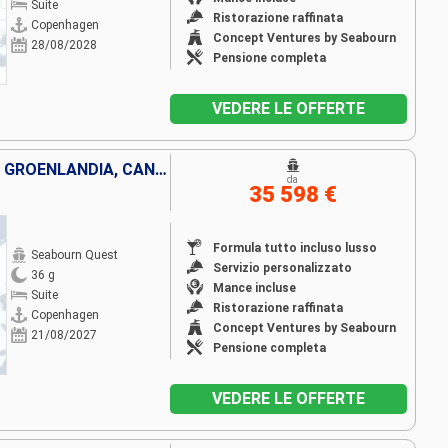
Suite
Ristorazione raffinata
Copenhagen
Concept Ventures by Seabourn
28/08/2028
Pensione completa
VEDERE LE OFFERTE
SVEZIA, DANIMARCA, ISLANDA, GROENLANDIA, CANADA, LSOLE FAERÖER, REGNO UNITO, PORTORICO, NORVEGIA, LETTONIA, LITUANIA, TURCHIA, ESTONIA, POLONIA
da
35 598 €
Formula tutto incluso lusso
Seabourn Quest
Servizio personalizzato
36 g
Mance incluse
Suite
Ristorazione raffinata
Copenhagen
Concept Ventures by Seabourn
21/08/2027
Pensione completa
VEDERE LE OFFERTE