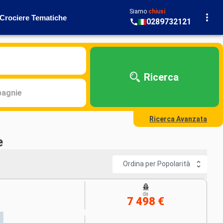
Siamo
chiusi
Crociere Tematiche
0289732121
Ricerca
agnie
Ricerca Avanzata
e
Ordina per Popolarità
da
7 498 €