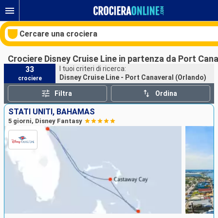
Cercare una crociera
Crociere Disney Cruise Line in partenza da Port Can
33
I tuoi criteri di ricerca:
Disney Cruise Line - Port Canaveral (Orlando)
crociere
Le nostre destinazioni
Filtra
Ordina
Mesi di partenza
STATI UNITI, BAHAMAS
5 giorni, Disney Fantasy
Porti
Compagnie
Ricerca