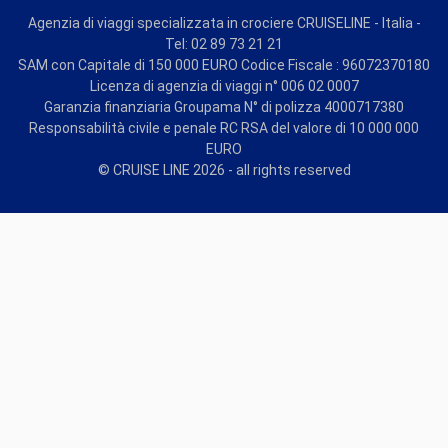
Agenzia di viaggi specializzata in crociere CRUISELINE - Italia -
Tel: 02 89 73 21 21
SAM con Capitale di 150 000 EURO Codice Fiscale : 96072370180
Licenza di agenzia di viaggi n° 006 02 0007
Garanzia finanziaria Groupama N° di polizza 4000717380
Responsabilità civile e penale RC RSA del valore di 10 000 000
EURO
© CRUISE LINE 2026 - all rights reserved