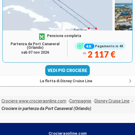
Pensione completa
Partenza da Port Canaveral
Pagamento in 4X
(Orlando)
sab 07 nov 2026
2 117 €
da
VEDI PIÙ CROCIERE
La flotta di Disney Cruise Line
Crociere www.crocieraonline.com
Compagnie
Disney Cruise Line
Crociere in partenza da Port Canaveral (Orlando)
Crocieraonline.com