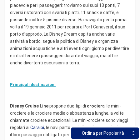
piacevole per i passeggeri: troviamo sui suoi 13 ponti, 7
diversi ristoranti con svariati piatti, 11 snack e caffè, e
possiede inoltre 5 piscine diverse. Ha navigato per la prima
volta il 19 gennaio 2011 per recarsi a Port Canaveral, il suo
porto d’approdo. La Disney Dream ospita anche varie
attività a bordo, segue la politica di Disney e organizza
animazioni acquatiche e altri eventi ogni giorno per divertire
e intrattenere i passeggeri durante il viaggio, ma offre
anche divertenti escursioni a terra.
Principali destinazioni
Disney Cruise Line
propone due tipi di
crociera
: le mini-
crociere e le crociere medie o abbastanza lunghe, a volte
chiamate crociere eccezionali. Le mini-crociere sono viaggi
regolari ai
Caraibi
, le navi partono da Port Canaveral e fanno
Ordina per Popolarità
il loro passaggio obbligato per Castaway City e durano tra 3