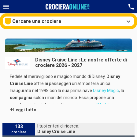
Cercare una crociera
Le nostre destinazioni
Disney Cruise Line : Le nostre offerte di
crociere 2026 - 2027
Mesi di partenza
Fedele al meraviglioso e magico mondo di Disney,
Disney
Porti
Compagnie
Cruise Line
offre ai passeggeri un'atmosfera unica.
Inaugurata nel 1998 con la sua prima nave
Disney Magic
, la
Ricerca
compagnia
solca i mari del mondo. Essa propone una
grande varietà di itinerari, tra cui
crociere nel Mediterraneo
+
Leggi tutto
o alle
Bahamas
.
Risolutamente singolare, si ispira agli alberghi di lusso più
famosi di Disney per arredare le sue imbarcazioni. La flotta
133
I tuoi criteri di ricerca:
Disney Cruise Line
crociere
è composta da cinque navi di lusso che accolgono tra 2500