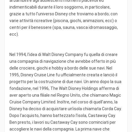
ai bambini e agli adolescenti momenti piacevoli ed
indimenticabili durante il loro soggiorno, in particolare,
grazie a tutto l'universo Disney che troviamo a bordo; con
varie attività ricreative (piscina, giochi, animazioni, ecc) o
centri per il benessere (spa, sauna, vasca idromassaggio,
ecc).
Nel 1994, l'idea di Walt Disney Company fu quella di creare
una compagnia di navigazione che avrebbe offerto in più
delle crociere, giochi e hobby a bordo delle sue navi. Nel
1995, Disney Cruise Line fu ufficialmente creata e lanciò il
progetto per la costruzione di due navi. Un anno dopo la sua
fondazione, nel 1996, The Walt Disney Holdings afferma di
aver aperto una filiale nel Regno Unito, che chiamano Magic
Cruise Company Limited. Inoltre, nel corso di quell'anno, la
Disney ha deciso di acquistare un'isola chiamata Corda Cay.
Dopo l'acquisto, hanno battezzato l'isola, Castaway Cay.
Ben presto, i lavori su Castaway Cay sono cominciati per
accogliere le navi della compagnia. La prima nave che