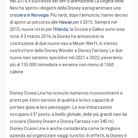
Nel 2014, il successo del film d'animazione La Regina delle
Nevi ha spinto i dirigenti della Disney a programmare una
crociera in Norvegia
. Più tardi, dopo l'annuncio, hanno deciso
di aprire un percorso alle
Hawaii
per il 2015. Sempre nel
2015, nuove rotte per
l'Irlanda
, la Scozia e Galles sono rese
note. Il 3 marzo 2016, la Disney ha annunciato la
costruzione di due nuove navi a Meyer Werft, lo stesso
costruttore delle Disney Wonder e Disney Fantasy. Le due
nuove navi saranno operative nel 2021 e 2022, peseranno
più di 135 000 tonnellate e avranno non meno di 1500
cabine.
Disney Cruise Line ha ricevuto numerosi riconoscimenti e
premi per il loro servizio di qualità e la loro capacità di
portare gioia ai loro passeggeri. Le sue imbarcazioni
occupano il 5° posto, a livello globale, delle più grandi navi da
crociera (Disney Dream e Disney Fantasy con 340 m).
Disney Cruise Line è anche considerata come la migliore
azienda ad organizzare viaggi turistici. In effetti, la Disney è