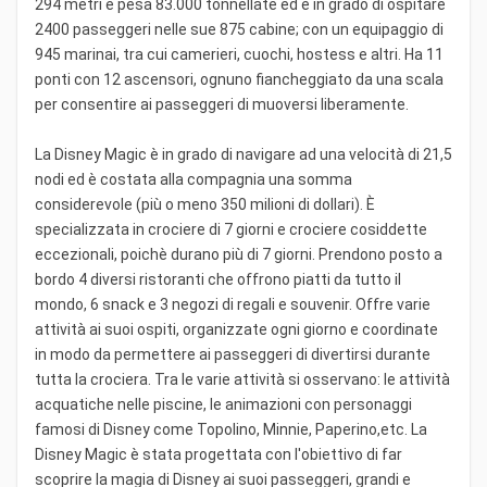
294 metri e pesa 83.000 tonnellate ed è in grado di ospitare
2400 passeggeri nelle sue 875 cabine; con un equipaggio di
945 marinai, tra cui camerieri, cuochi, hostess e altri. Ha 11
ponti con 12 ascensori, ognuno fiancheggiato da una scala
per consentire ai passeggeri di muoversi liberamente.
La Disney Magic è in grado di navigare ad una velocità di 21,5
nodi ed è costata alla compagnia una somma
considerevole (più o meno 350 milioni di dollari). È
specializzata in crociere di 7 giorni e crociere cosiddette
eccezionali, poichè durano più di 7 giorni. Prendono posto a
bordo 4 diversi ristoranti che offrono piatti da tutto il
mondo, 6 snack e 3 negozi di regali e souvenir. Offre varie
attività ai suoi ospiti, organizzate ogni giorno e coordinate
in modo da permettere ai passeggeri di divertirsi durante
tutta la crociera. Tra le varie attività si osservano: le attività
acquatiche nelle piscine, le animazioni con personaggi
famosi di Disney come Topolino, Minnie, Paperino,etc. La
Disney Magic è stata progettata con l'obiettivo di far
scoprire la magia di Disney ai suoi passeggeri, grandi e