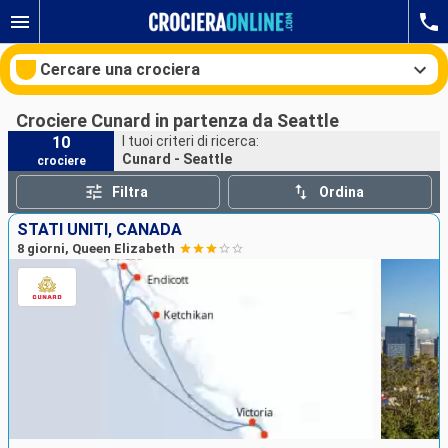
Cercare una crociera
Crociere Cunard in partenza da Seattle
10
I tuoi criteri di ricerca:
Cunard - Seattle
crociere
Le nostre destinazioni
Filtra
Ordina
Mesi di partenza
STATI UNITI, CANADA
8 giorni, Queen Elizabeth
Porti
Compagnie
Ricerca