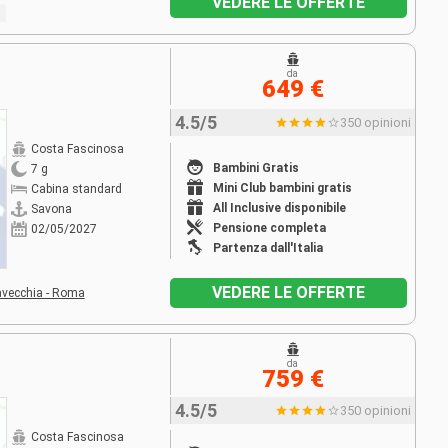
VEDERE LE OFFERTE
da
649 €
4.5/5
350 opinioni
Costa Fascinosa
Bambini Gratis
7 g
Mini Club bambini gratis
Cabina standard
All Inclusive disponibile
Savona
Pensione completa
02/05/2027
Partenza dall'Italia
VEDERE LE OFFERTE
avecchia - Roma
da
759 €
4.5/5
350 opinioni
Costa Fascinosa