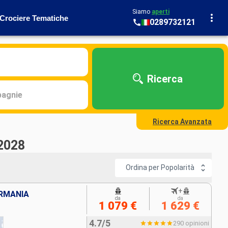
Siamo
aperti
Crociere Tematiche
0289732121
Ricerca
agnie
Ricerca Avanzata
 2028
Ordina per Popolarità
+
ERMANIA
da
da
1 079 €
1 629 €
4.7/5
290 opinioni