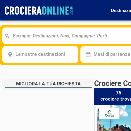
Destinazi
Le nostre destinazioni
Mesi di partenza
Crociere C
MIGLIORA LA TUA RICHIESTA
76
crociere
trov