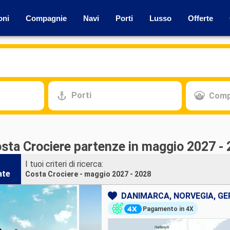
oni
Compagnie
Navi
Porti
Lusso
Offerte
Porti
Comp
osta Crociere partenze in maggio 2027 -
I tuoi criteri di ricerca:
ate
Costa Crociere - maggio 2027 - 2028
DANIMARCA, NORVEGIA, G
Pagamento in 4X