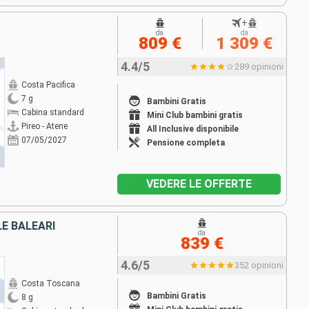
+
da
da
809 €
1 309 €
4.4/5
289 opinioni
Costa Pacifica
7 g
Bambini Gratis
Cabina standard
Mini Club bambini gratis
Pireo - Atene
All Inclusive disponibile
07/05/2027
Pensione completa
VEDERE LE OFFERTE
LE BALEARI
da
839 €
4.6/5
352 opinioni
Costa Toscana
Bambini Gratis
8 g