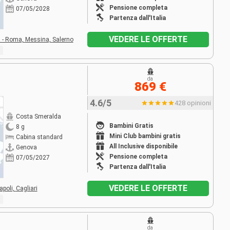
Pensione completa
07/05/2028
Partenza dall'Italia
VEDERE LE OFFERTE
a - Roma,
Messina,
Salerno
da
869 €
4.6/5
428 opinioni
Costa Smeralda
Bambini Gratis
8 g
Mini Club bambini gratis
Cabina standard
All Inclusive disponibile
Genova
Pensione completa
07/05/2027
Partenza dall'Italia
VEDERE LE OFFERTE
apoli,
Cagliari
da