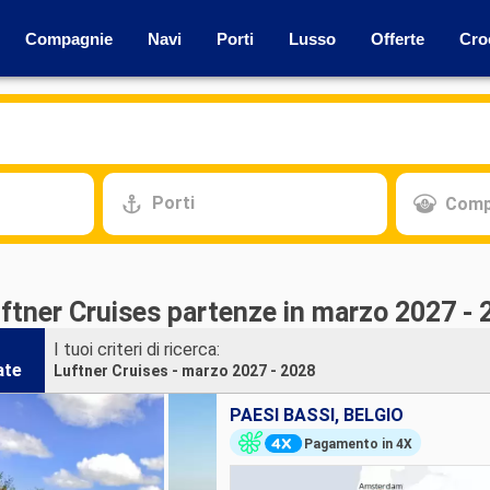
Compagnie
Navi
Porti
Lusso
Offerte
Cro
Porti
Comp
uftner Cruises partenze in marzo 2027 -
I tuoi criteri di ricerca:
ate
Luftner Cruises - marzo 2027 - 2028
PAESI BASSI, BELGIO
Pagamento in 4X