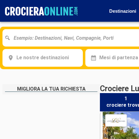
Destinazioni
Le nostre destinazioni
Mesi di partenza
Crociere L
MIGLIORA LA TUA RICHIESTA
1
crociere
trov