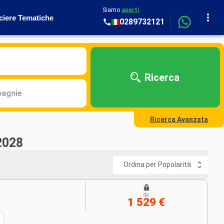
Siamo
aperti
ciere Tematiche
0289732121
Ricerca
agnie
Ricerca Avanzata
 2028
Ordina per Popolarità
da
1 529 €