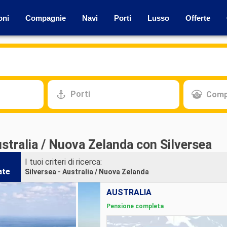
oni
Compagnie
Navi
Porti
Lusso
Offerte
Porti
Comp
stralia / Nuova Zelanda con Silversea
I tuoi criteri di ricerca:
ate
Silversea - Australia / Nuova Zelanda
AUSTRALIA
Pensione completa