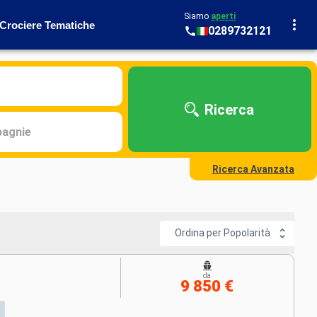
Siamo
aperti
Crociere Tematiche
0289732121
Ricerca
agnie
Ricerca Avanzata
Ordina per Popolarità
da
9 850 €