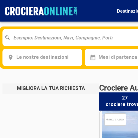
Destinazi
Le nostre destinazioni
Mesi di partenza
Crociere Au
MIGLIORA LA TUA RICHIESTA
27
crociere
trov