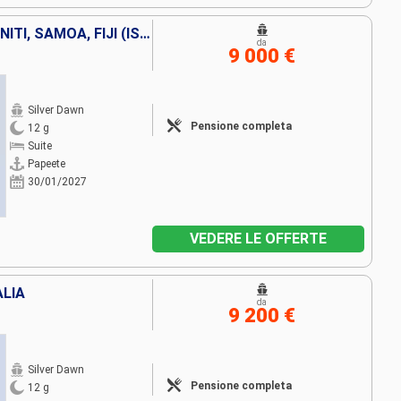
FRANCIA, ISOLE COOK, STATI UNITI, SAMOA, FIJI (ISOLE)
da
9 000 €
Silver Dawn
Pensione completa
12 g
Suite
Papeete
30/01/2027
VEDERE LE OFFERTE
ALIA
da
9 200 €
Silver Dawn
Pensione completa
12 g