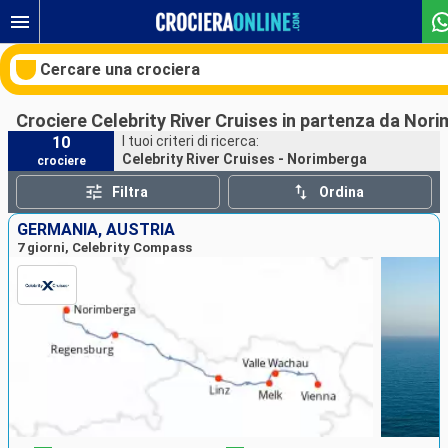
Cercare una crociera
Crociere Celebrity River Cruises in partenza da Nor
10
I tuoi criteri di ricerca:
Celebrity River Cruises - Norimberga
crociere
Le nostre destinazioni
Filtra
Ordina
Mesi di partenza
GERMANIA, AUSTRIA
7 giorni, Celebrity Compass
Porti
Compagnie
Ricerca