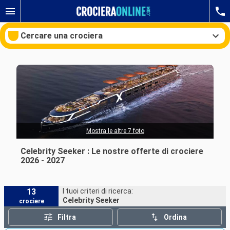
Cercare una crociera
Le nostre destinazioni
Mesi di partenza
Mostra le altre 7 foto
Porti
Compagnie
Celebrity Seeker : Le nostre offerte di crociere
2026 - 2027
Ricerca
13
I tuoi criteri di ricerca:
Celebrity Seeker
crociere
Filtra
Ordina