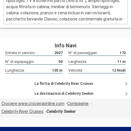
ripostiglio, TV a schermo piatto (fino a 55″), ampio ripostiglio,
acqua filtrata in cabina, minibar di benvenuto. Vantaggi in
cabina: colazione, pranzo e cena inclusi in vari ristoranti,
pacchetto bevande Classic, colazione continentale gratuita in
cabina, menu dedicato al servizio in camera (a pagamento),
pulizia giornaliera e servizio serale, assistenza concierge prima
e durante il viaggio, accappatoi e pantofole, asciugacapelli
premium.
Info Navi
Entrata in servizio:
2027
N° di passeggeri:
172
N° di equipaggio:
50
Larghezza:
11
m
Lunghezza:
135
m
Velocità:
12
Nodi
La flotta di Celebrity River Cruises
Le destinazioni di Celebrity Seeker
Crociere www.crocieraonline.com
Compagnie
Celebrity River Cruises
Celebrity Seeker