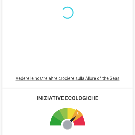
paradiso di spiagge di sabbia bianca. Per i subacquei, le
barriere coralline di Key Largo offrono un'esperienza
subacquea indimenticabile. Queste destinazioni nei dintorni di
Miami rivelano la bellezza naturale e la diversità culturale della
regione.
Vedere le nostre altre crociere sulla Allure of the Seas
INIZIATIVE ECOLOGICHE