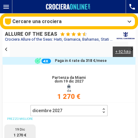
Cercare una crociera
ALLURE OF THE SEAS
Crociera Allure of the Seas: Haiti, Giamaica, Bahamas, Stati uniti in partenza da Miami
+ 92 foto
Le nostre destinazioni
Paga in 4 rate da
318 €
/mese
Mesi di partenza
Partenza da Miami
dom 19 dic 2027
Porti
Compagnie
da
1 270 €
Ricerca
dicembre 2027
PREZZO MIGLIORE
19 Dic
1 270 €