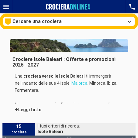
Cercare una crociera
Le nostre destinazioni
Crociere Isole Baleari : Offerte e promozioni
2026 - 2027
Mesi di partenza
Una
crociera verso le Isole Baleari
ti immergerà
nell'incanto delle sue 4 isole:
Maiorca
, Minorca, Ibiza,
Porti
Compagnie
Formentera.
Ricerca
Numerose compagnie di
crociere
propongono di
+
Leggi tutto
scoprire le
Isole Baleari
in
partenza dai porti di
Marsiglia
,
Savona
o
Barcellona
. Per partire verso
questa regione del mondo potrai imbarcare sulle navi
15
I tuoi criteri di ricerca:
Isole Baleari
crociere
di
Costa Crociere
,
MSC Crociere
o
Star Clippers
.