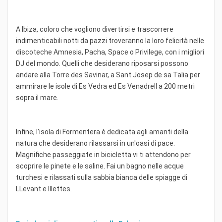
A Ibiza, coloro che vogliono divertirsi e trascorrere
indimenticabili notti da pazzi troveranno la loro felicità nelle
discoteche Amnesia, Pacha, Space o Privilege, con i migliori
DJ del mondo. Quelli che desiderano riposarsi possono
andare alla Torre des Savinar, a Sant Josep de sa Talia per
ammirare le isole di Es Vedra ed Es Venadrell a 200 metri
sopra il mare.
Infine, l'isola di Formentera è dedicata agli amanti della
natura che desiderano rilassarsi in un'oasi di pace.
Magnifiche passeggiate in bicicletta vi ti attendono per
scoprire le pinete e le saline. Fai un bagno nelle acque
turchesi e rilassati sulla sabbia bianca delle spiagge di
LLevant e Illettes.