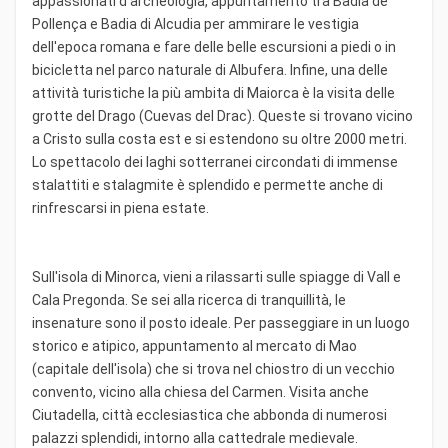
appassionati d'archeologia, appuntamento tra Badia de
Pollença e Badia di Alcudia per ammirare le vestigia
dell'epoca romana e fare delle belle escursioni a piedi o in
bicicletta nel parco naturale di Albufera. Infine, una delle
attività turistiche la più ambita di Maiorca è la visita delle
grotte del Drago (Cuevas del Drac). Queste si trovano vicino
a Cristo sulla costa est e si estendono su oltre 2000 metri.
Lo spettacolo dei laghi sotterranei circondati di immense
stalattiti e stalagmite è splendido e permette anche di
rinfrescarsi in piena estate.
Sull'isola di Minorca, vieni a rilassarti sulle spiagge di Vall e
Cala Pregonda. Se sei alla ricerca di tranquillità, le
insenature sono il posto ideale. Per passeggiare in un luogo
storico e atipico, appuntamento al mercato di Mao
(capitale dell'isola) che si trova nel chiostro di un vecchio
convento, vicino alla chiesa del Carmen. Visita anche
Ciutadella, città ecclesiastica che abbonda di numerosi
palazzi splendidi, intorno alla cattedrale medievale.