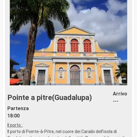
Arrivo
Pointe a pitre(Guadalupa)
---
Partenza
N
18:00
p
m
Il porto :
B
Il porto di Pointe-à-Pitre, nel cuore dei Caraibi dell'isola di
c