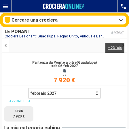
Cercare una crociera
LE PONANT
Crociera Le Ponant: Guadalupa, Regno Unito, Antigua e Barbuda, Francia, Anguilla, Santa Lucia in partenza da Pointe a pitre(Guadalupa)
+ 23 foto
Le nostre destinazioni
Partenza da Pointe a pitre(Guadalupa)
Mesi di partenza
sab 06 feb 2027
da
Porti
Compagnie
7 920 €
Ricerca
febbraio 2027
PREZZO MIGLIORE
6 Feb
7 920 €
La mia categoria cabina