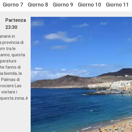
Giorno 7
Giorno 8
Giorno 9
Giorno 10
Giorno 11
Partenza
23:30
anarie in
a provincia di
km tra le
 l'anno, questa
mperature
he fanno di
a bionda, la
s Palmas di
 crociere Las
visitare i
 questa zona, è