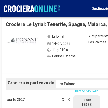
Destinazi
Mostra le altre 55 foto
Crociera Le Lyrial: Tenerife, Spagna, Maiorca
Altri parten
Le Lyrial
Las Palmas
14/04/2027
11 g / 10 n
Cabina Esterna
Crociera in partenza da
Las Palmas
PREZZO MIGLIORE
aprile 2027
14 Apr
4 890 €