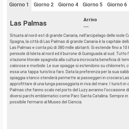
Giorno 1
Giorno 2
Giorno 4
Giorno 5
Giorno 6
Arrivo
Las Palmas
---
Situata al nord-est di grande Canaria, nell'arcipelago delle isole C
Spagna, la città di Las Palmas di grande Canaria è la capitale dell
Las Palmas e conta più di 380 mille abitanti. Si estende fino a 10 
penisole di Isleta al nord ed il burrone di Guiniguada al sud. Tutto
stazione litorale spagnola alla cultura incrociata beneficia di te
calorose e morbide. Le sue spiagge si estendono su chilometri, c
essa una tappa turistica faro. Data la preferenza per la sua sabbi
spiaggia stanco stenderà permette ai passeggeri in crociera La
approfittare di una lunga passeggiata in riva del mare. I turisti in
Palmas che fanno scalo nel porto del Luzy avranno l'occasione di 
diversi parchi emblematici come Parc Santa Catalina. Sempre in
possibile fermarsi al Museo del Ciencia.