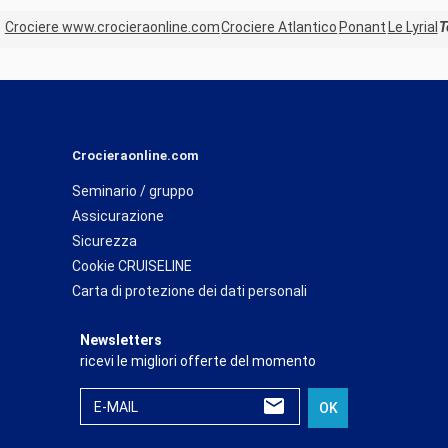
Crociere www.crocieraonline.com
Crociere Atlantico
Ponant
Le Lyrial
T
Crocieraonline.com
Seminario / gruppo
Assicurazione
Sicurezza
Cookie CRUISELINE
Carta di protezione dei dati personali
Newsletters
ricevi le migliori offerte del momento
E-MAIL
OK