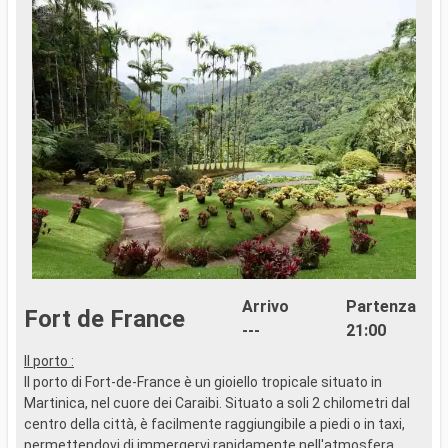
Arrivo
Partenza
Fort de France
---
21:00
Il porto :
S
Il porto di Fort-de-France è un gioiello tropicale situato in
d
Martinica, nel cuore dei Caraibi. Situato a soli 2 chilometri dal
p
centro della città, è facilmente raggiungibile a piedi o in taxi,
c
permettendovi di immergervi rapidamente nell'atmosfera