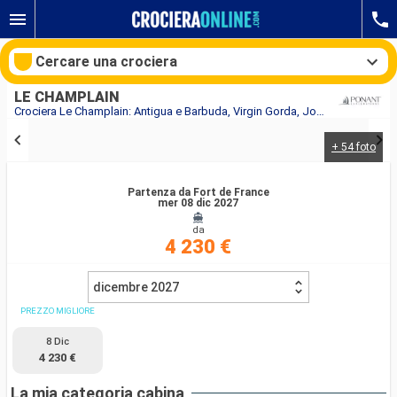
Cercare una crociera
LE CHAMPLAIN
Crociera Le Champlain: Antigua e Barbuda, Virgin Gorda, Jost Van Dyke, Francia, Guadalupa, Martinica in partenza da Fort de France
+ 54 foto
Le nostre destinazioni
Partenza da Fort de France
Mesi di partenza
mer 08 dic 2027
da
Porti
Compagnie
4 230 €
Ricerca
dicembre 2027
PREZZO MIGLIORE
8 Dic
4 230 €
La mia categoria cabina