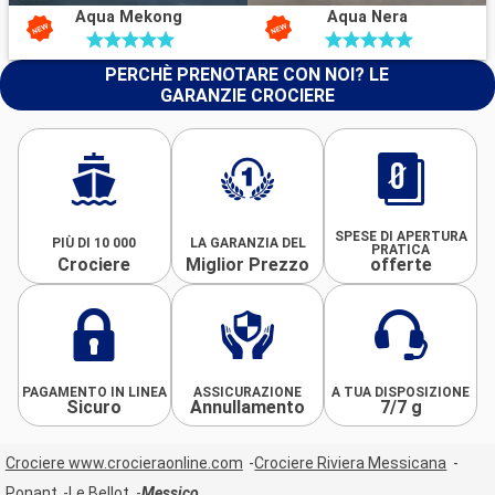
Aqua Mekong
Aqua Nera
PERCHÈ PRENOTARE CON NOI? LE
GARANZIE CROCIERE
SPESE DI APERTURA
PIÙ DI 10 000
LA GARANZIA DEL
PRATICA
Crociere
Miglior Prezzo
offerte
PAGAMENTO IN LINEA
ASSICURAZIONE
A TUA DISPOSIZIONE
Sicuro
Annullamento
7/7 g
Crociere www.crocieraonline.com
Crociere Riviera Messicana
Ponant
Le Bellot
Messico