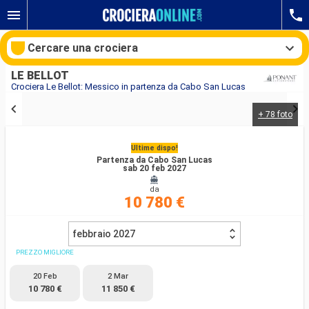
Cercare una crociera
LE BELLOT
Crociera Le Bellot: Messico in partenza da Cabo San Lucas
+ 78 foto
Le nostre destinazioni
Ultime dispo!
Mesi di partenza
Partenza da Cabo San Lucas
sab 20 feb 2027
Porti
Compagnie
da
10 780 €
Ricerca
febbraio 2027
PREZZO MIGLIORE
20 Feb
2 Mar
10 780 €
11 850 €